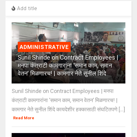
Add title
ADMINISTRATIVE
Sunil Shinde on Contract Employees |
मनपा कंत्राटी कामगारांना ‘समान काम, समान
वेतन’ मिळणारच! | कामगार नेते सुनील शिंदे
Sunil Shinde on Contract Employees | मनपा
कंत्राटी कामगारांना ‘समान काम, समान वेतन’ मिळणारच! |
कामगार नेते सुनील शिंदे कायदेशीर हक्कासाठी संघटितपणे [...]
Read More