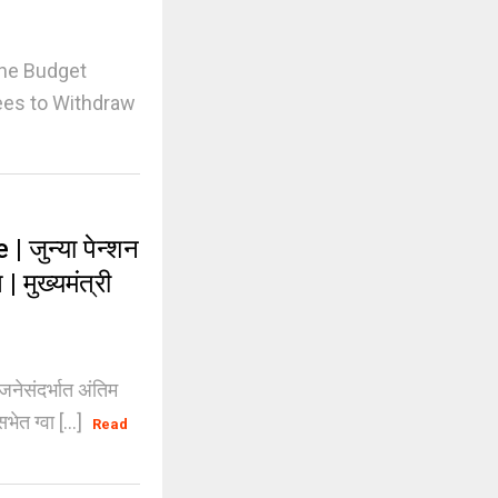
the Budget
yees to Withdraw
ुन्या पेन्शन
 मुख्यमंत्री
ेसंदर्भात अंतिम
ेत ग्वा [...]
Read