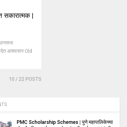
त सकारात्मक |
िधानसभा
रिषदेत आश्वासन Old
10
/ 22 POSTS
NTS
PMC Scholarship Schemes | पुणे महापालिकेच्या