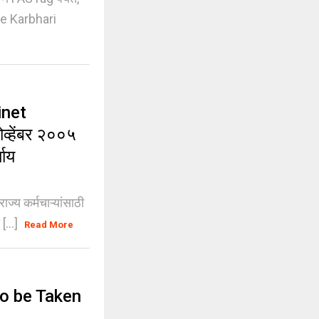
he Karbhari
inet
ोव्हेंबर २००५
याय
 कर्मचाऱ्यांसाठी
 [...]
Read More
to be Taken