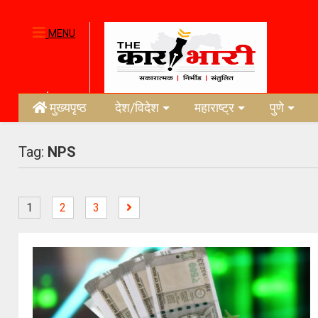
MENU
मुख्यपृष्ठ
देश/विदेश
महाराष्ट्र
पुणे
Tag:
NPS
1
2
3