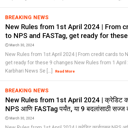
BREAKING NEWS
New Rules from 1st April 2024 | From c
to NPS and FASTag, get ready for thes
March 30, 2024
New Rules from 1st April 2024 | From credit cards to
get ready for these 9 changes New Rules from 1 April 
Karbhari News Se [...]
Read More
BREAKING NEWS
New Rules from 1st April 2024 | क्रेडिट का
NPS आणि FASTag पर्यंत, या 9 बदलांसाठी सज्ज व्
March 30, 2024
New Rules from 1st April 2024 | क्रेडिट कार्डपासून NPS आणि