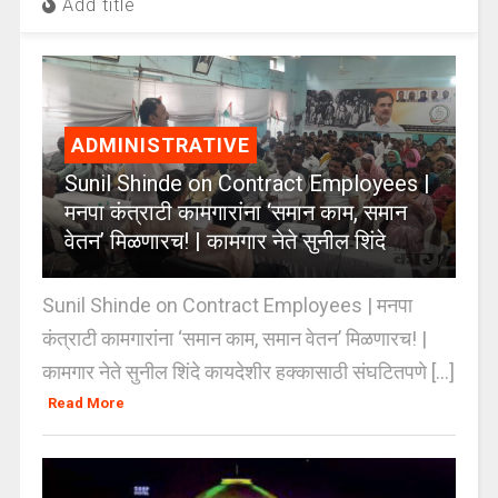
Add title
ADMINISTRATIVE
Sunil Shinde on Contract Employees |
मनपा कंत्राटी कामगारांना ‘समान काम, समान
वेतन’ मिळणारच! | कामगार नेते सुनील शिंदे
Sunil Shinde on Contract Employees | मनपा
कंत्राटी कामगारांना ‘समान काम, समान वेतन’ मिळणारच! |
कामगार नेते सुनील शिंदे कायदेशीर हक्कासाठी संघटितपणे [...]
Read More