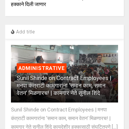
हक्काने दिली जाणार
Add title
ADMINISTRATIVE
Sunil Shinde on Contract Employees |
मनपा कंत्राटी कामगारांना ‘समान काम, समान
वेतन’ मिळणारच! | कामगार नेते सुनील शिंदे
Sunil Shinde on Contract Employees | मनपा
कंत्राटी कामगारांना ‘समान काम, समान वेतन’ मिळणारच! |
कामगार नेते सुनील शिंदे कायदेशीर हक्कासाठी संघटितपणे [...]