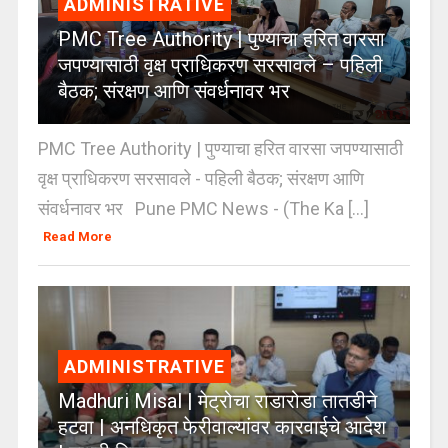
ADMINISTRATIVE
PMC Tree Authority | पुण्याचा हरित वारसा
जपण्यासाठी वृक्ष प्राधिकरण सरसावले – पहिली
बैठक; संरक्षण आणि संवर्धनावर भर
PMC Tree Authority | पुण्याचा हरित वारसा जपण्यासाठी
वृक्ष प्राधिकरण सरसावले - पहिली बैठक; संरक्षण आणि
संवर्धनावर भर Pune PMC News - (The Ka [...]
Read More
ADMINISTRATIVE
Madhuri Misal | मेट्रोचा राडारोडा तातडीने
हटवा | अनधिकृत फेरीवाल्यांवर कारवाईचे आदेश