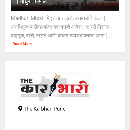
| माधुरी मिसाळ
Madhuri Misal | मेट्रोचा राडारोडा तातडीने हटवा |
अनधिकृत फेरीवाल्यांवर कारवाईचे आदेश | माधुरी मिसाळ |
वाहतूक, रस्ते, खड्डे आणि कचरा व्यवस्थापनाचा आढा [...]
Read More
The Karbhari Pune