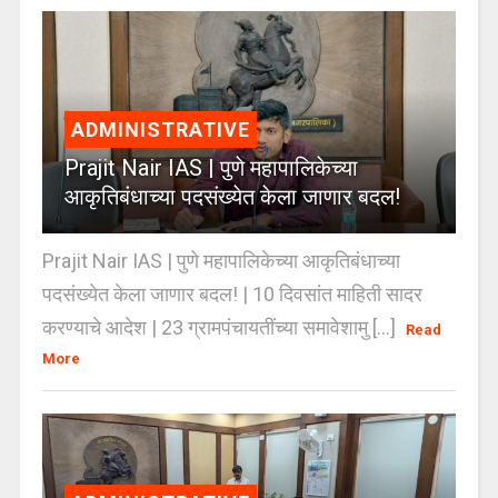
ADMINISTRATIVE
Prajit Nair IAS | पुणे महापालिकेच्या
आकृतिबंधाच्या पदसंख्येत केला जाणार बदल!
Prajit Nair IAS | पुणे महापालिकेच्या आकृतिबंधाच्या
पदसंख्येत केला जाणार बदल! | 10 दिवसांत माहिती सादर
करण्याचे आदेश | 23 ग्रामपंचायतींच्या समावेशामु [...]
Read
More