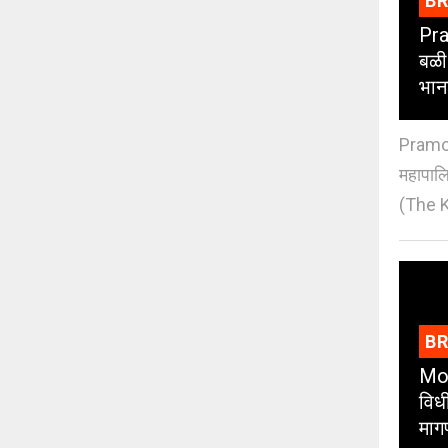
B
Pra
बळी
भान
Pramod
महापाल
(The K
B
Moh
विधी
माग