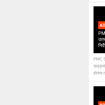
AD
PMC
उतर
निर्द
PMC St
खड्ड्या
होताच त