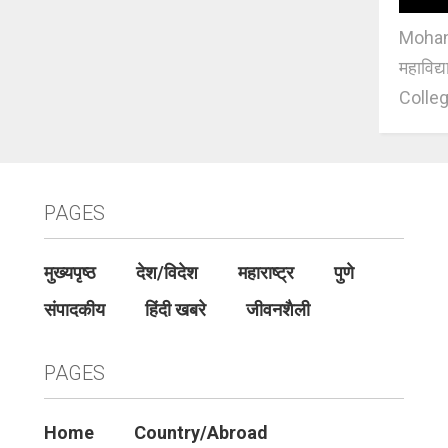
Mohan J
महाविद्
Colleg
PAGES
मुख्यपृष्ठ
देश/विदेश
महाराष्ट्र
पुणे
संपादकीय
हिंदी खबरे
जीवनशैली
PAGES
Home
Country/Abroad