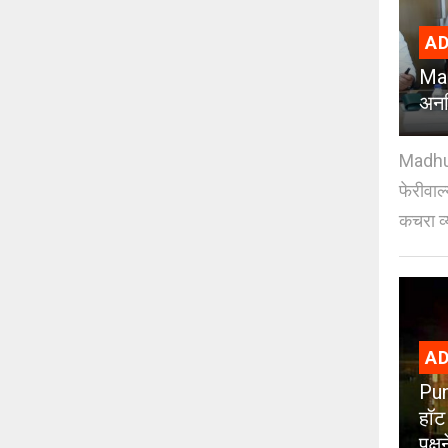
AD
Mad
अनध
Madhuri
फेरीवाल
कचरा व्
AD
Pun
हॉट
पक्ष