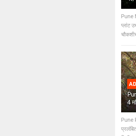
Pune N
प्लांट उ
चौकशीच
AD
Pun
4 मह
Pune PM
प्रलंबि