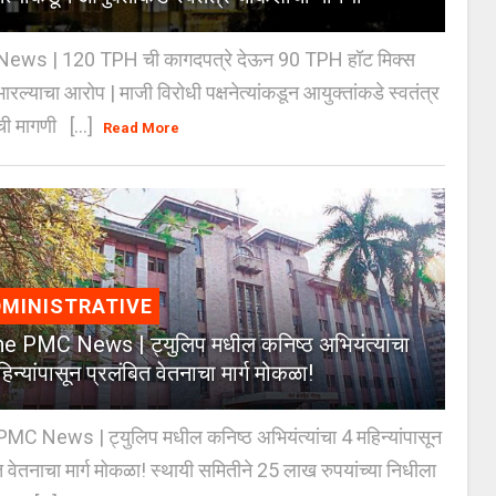
ews | 120 TPH ची कागदपत्रे देऊन 90 TPH हॉट मिक्स
भारल्याचा आरोप | माजी विरोधी पक्षनेत्यांकडून आयुक्तांकडे स्वतंत्र
ी मागणी [...]
Read More
MINISTRATIVE
e PMC News | ट्युलिप मधील कनिष्ठ अभियंत्यांचा
िन्यांपासून प्रलंबित वेतनाचा मार्ग मोकळा!
C News | ट्युलिप मधील कनिष्ठ अभियंत्यांचा 4 महिन्यांपासून
त वेतनाचा मार्ग मोकळा! स्थायी समितीने 25 लाख रुपयांच्या निधीला