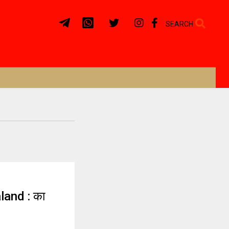
SEARCH
and : का