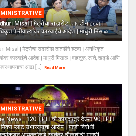
MINISTRATIVE
huri Misal | मेट्रोचा राडारोडा तातडीने हटवा |
िकृत फेरीवाल्यांवर कारवाईचे आदेश | माधुरी मिसाळ
 Misal | मेट्रोचा राडारोडा तातडीने हटवा | अनधिकृत
्यांवर कारवाईचे आदेश | माधुरी मिसाळ | वाहतूक, रस्ते, खड्डे आणि
यवस्थापनाचा आढा [...]
Read More
MINISTRATIVE
e News | 120 TPH ची कागदपत्रे देऊन 90 TPH
 मिक्स प्लांट उभारल्याचा आरोप | माजी विरोधी
नेत्यांकडून आयुक्तांकडे स्वतंत्र चौकशीची मागणी