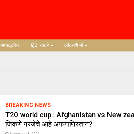
संपादकीय
हिंदी खबरे
जीवनशैली
BREAKING NEWS
T20 world cup : Afghanistan vs New zeal
जिंकणे गरजेचे आहे अफगाणिस्तान?