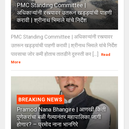
PMC Standing Committee |
अधिकाऱ्यांनी रस्त्यावर उतरून खड्ड्यांची पाहणी
करावी | श्रीनाथ भिमाले यांचे निर्देश
PMC Standing Committee | अधिकाऱ्यांनी रस्त्यावर
उतरून खड्ड्यांची पाहणी करावी | श्रीनाथ भिमाले यांचे निर्देश
पावसाचा जोर कमी होताच तातडीने दुरुस्ती कर [...]
Read
More
BREAKING NEWS
Pramod Nana Bhangire | आणखी किती
पुणेकरांचा बळी गेल्यानंतर महापालिका जागी
होणार? – प्रमोद नाना भानगिरे