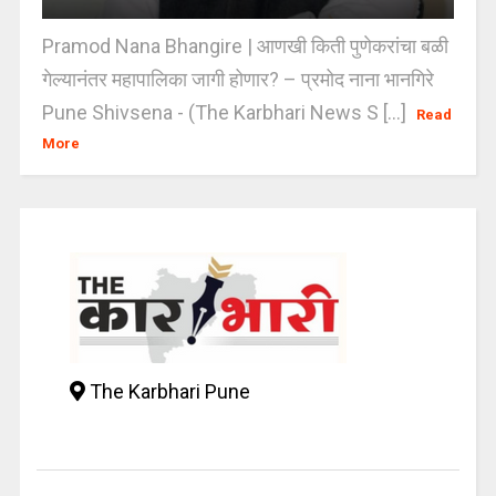
Pramod Nana Bhangire | आणखी किती पुणेकरांचा बळी
गेल्यानंतर महापालिका जागी होणार? – प्रमोद नाना भानगिरे
Pune Shivsena - (The Karbhari News S [...]
Read
More
The Karbhari Pune