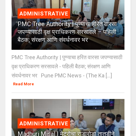
ADMINISTRATIVE
PMC Tree Authority | पुण्याचा हरित वारसा
जपण्यासाठी वृक्ष प्राधिकरण सरसावले – पहिली
बैठक; संरक्षण आणि संवर्धनावर भर
PMC Tree Authority | पुण्याचा हरित वारसा जपण्यासाठी
वृक्ष प्राधिकरण सरसावले - पहिली बैठक; संरक्षण आणि
संवर्धनावर भर Pune PMC News - (The Ka [...]
Read More
ADMINISTRATIVE
Madhuri Misal | मेट्रोचा राडारोडा तातडीने