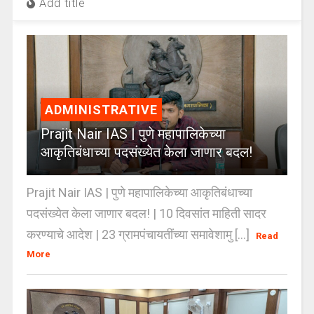
Add title
ADMINISTRATIVE
Prajit Nair IAS | पुणे महापालिकेच्या
आकृतिबंधाच्या पदसंख्येत केला जाणार बदल!
Prajit Nair IAS | पुणे महापालिकेच्या आकृतिबंधाच्या
पदसंख्येत केला जाणार बदल! | 10 दिवसांत माहिती सादर
करण्याचे आदेश | 23 ग्रामपंचायतींच्या समावेशामु [...]
Read
More