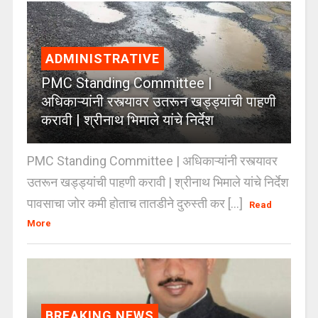
ADMINISTRATIVE
PMC Standing Committee |
अधिकाऱ्यांनी रस्त्यावर उतरून खड्ड्यांची पाहणी
करावी | श्रीनाथ भिमाले यांचे निर्देश
PMC Standing Committee | अधिकाऱ्यांनी रस्त्यावर
उतरून खड्ड्यांची पाहणी करावी | श्रीनाथ भिमाले यांचे निर्देश
पावसाचा जोर कमी होताच तातडीने दुरुस्ती कर [...]
Read
More
BREAKING NEWS