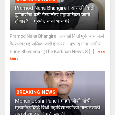
Pramod Nana Bhangire | आणखी किती
पुणेकरांचा बळी गेल्यानंतर महापालिका जागी
होणार? – प्रमोद नाना भानगिरे
Pramod Nana Bhangire | आणखी किती पुणेकरांचा बळी
गेल्यानंतर महापालिका जागी होणार? – प्रमोद नाना भानगिरे
Pune Shivsena - (The Karbhari News S [...]
Read
More
BREAKING NEWS
Mohan Joshi Pune | मोहन जोशी यांची
मुख्यमंत्र्यांकडे विधी महाविद्यालयांच्या मान्यतेसाठी
तातडीच्या हस्तक्षेपाची मागणी