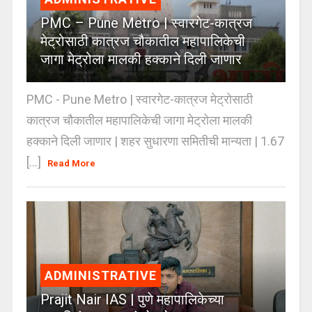
PMC – Pune Metro | स्वारगेट-कात्रज
मेट्रोसाठी कात्रज चौकातील महापालिकेची
जागा मेट्रोला मालकी हक्काने दिली जाणार
PMC - Pune Metro | स्वारगेट-कात्रज मेट्रोसाठी
कात्रज चौकातील महापालिकेची जागा मेट्रोला मालकी
हक्काने दिली जाणार | शहर सुधारणा समितीची मान्यता | 1.67
[...]
Read More
ADMINISTRATIVE
Prajit Nair IAS | पुणे महापालिकेच्या