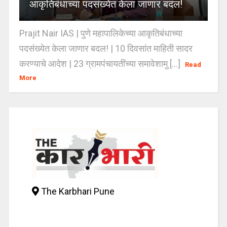
आकृतिबंधाच्या पदसंख्येत केला जाणार बदल!
Prajit Nair IAS | पुणे महापालिकेच्या आकृतिबंधाच्या
पदसंख्येत केला जाणार बदल! | 10 दिवसांत माहिती सादर
करण्याचे आदेश | 23 ग्रामपंचायतींच्या समावेशामु [...]
Read
More
The Karbhari Pune