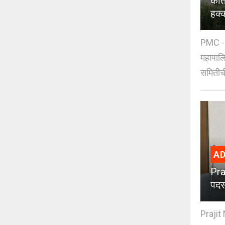
कात
हक्
PMC - 
महापालि
समितीची
AD
Pra
पदस
Prajit 