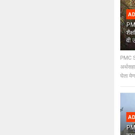
AD
PMC
शैक
वी उ
PMC Sc
अर्थसहाय
घेता येण
AD
PMC