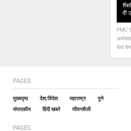
शैक
वी उ
PMC Sc
अर्थसहाय
घेता येण
PAGES
मुख्यपृष्ठ
देश/विदेश
महाराष्ट्र
पुणे
संपादकीय
हिंदी खबरे
जीवनशैली
PAGES