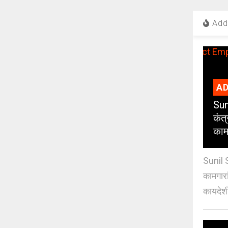
Add 
AD
Sun
कंत
कामग
Sunil 
कामगारा
कायदेशी