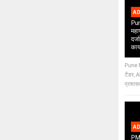
AD
Pun
महा
दर्
काय
Pune M
टेंडर, 
प्रशासक
AD
PMC