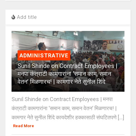
Add title
ADMINISTRATIVE
Sunil Shinde on Contract Employees |
मनपा कंत्राटी कामगारांना ‘समान काम, समान
वेतन’ मिळणारच! | कामगार नेते सुनील शिंदे
Sunil Shinde on Contract Employees | मनपा
कंत्राटी कामगारांना ‘समान काम, समान वेतन’ मिळणारच! |
कामगार नेते सुनील शिंदे कायदेशीर हक्कासाठी संघटितपणे [...]
Read More