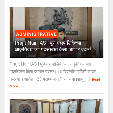
ADMINISTRATIVE
Prajit Nair IAS | पुणे महापालिकेच्या
आकृतिबंधाच्या पदसंख्येत केला जाणार बदल!
Prajit Nair IAS | पुणे महापालिकेच्या आकृतिबंधाच्या
पदसंख्येत केला जाणार बदल! | 10 दिवसांत माहिती सादर
करण्याचे आदेश | 23 ग्रामपंचायतींच्या समावेशामु [...]
Read
More