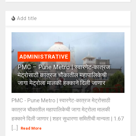
Add title
ADMINISTRATIVE
PMC – Pune Metro | स्वारगेट-कात्रज
मेट्रोसाठी कात्रज चौकातील महापालिकेची
जागा मेट्रोला मालकी हक्काने दिली जाणार
PMC - Pune Metro | स्वारगेट-कात्रज मेट्रोसाठी
कात्रज चौकातील महापालिकेची जागा मेट्रोला मालकी
हक्काने दिली जाणार | शहर सुधारणा समितीची मान्यता | 1.67
[...]
Read More