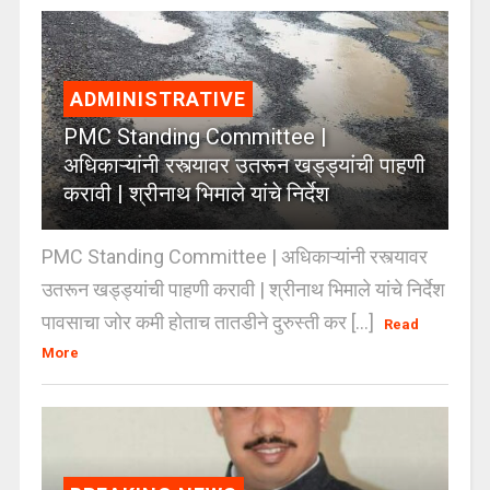
ADMINISTRATIVE
PMC Standing Committee |
अधिकाऱ्यांनी रस्त्यावर उतरून खड्ड्यांची पाहणी
करावी | श्रीनाथ भिमाले यांचे निर्देश
PMC Standing Committee | अधिकाऱ्यांनी रस्त्यावर
उतरून खड्ड्यांची पाहणी करावी | श्रीनाथ भिमाले यांचे निर्देश
पावसाचा जोर कमी होताच तातडीने दुरुस्ती कर [...]
Read
More