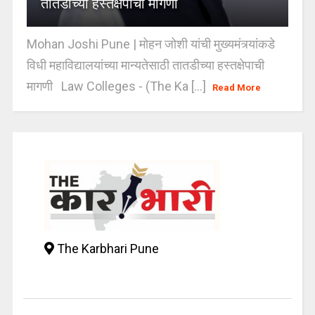
तातडीच्या हस्तक्षेपाची मागणी
Mohan Joshi Pune | मोहन जोशी यांची मुख्यमंत्र्यांकडे
विधी महाविद्यालयांच्या मान्यतेसाठी तातडीच्या हस्तक्षेपाची
मागणी Law Colleges - (The Ka [...]
Read More
The Karbhari Pune