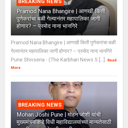
BREAKING NEWS
Pramod Nana Bhangire | आणखी किती
पुणेकरांचा बळी गेल्यानंतर महापालिका जागी
होणार? – प्रमोद नाना भानगिरे
Pramod Nana Bhangire | आणखी किती पुणेकरांचा बळी
गेल्यानंतर महापालिका जागी होणार? – प्रमोद नाना भानगिरे
Pune Shivsena - (The Karbhari News S [...]
Read
More
BREAKING NEWS
Mohan Joshi Pune | मोहन जोशी यांची
मुख्यमंत्र्यांकडे विधी महाविद्यालयांच्या मान्यतेसाठी