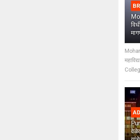
B
Moh
विधी
माग
Mohan J
महाविद्
Colleg
AD
Pun
वेळे
यांचे