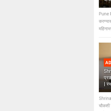
Pune P
करण्यासा
महिनाभर
AD
Shr
प्र
| स्
Shrina
चौकशी क