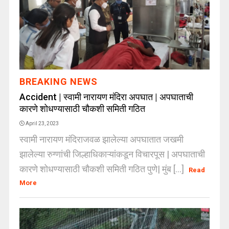
BREAKING NEWS
Accident | स्वामी नारायण मंदिरा अपघात | अपघाताची
कारणे शोधण्यासाठी चौकशी समिती गठित
April 23, 2023
स्वामी नारायण मंदिराजवळ झालेल्या अपघातात जखमी
झालेल्या रुग्णांची जिल्हाधिकाऱ्यांकडून विचारपूस | अपघाताची
कारणे शोधण्यासाठी चौकशी समिती गठित पुणे| मुंब [...]
Read
More