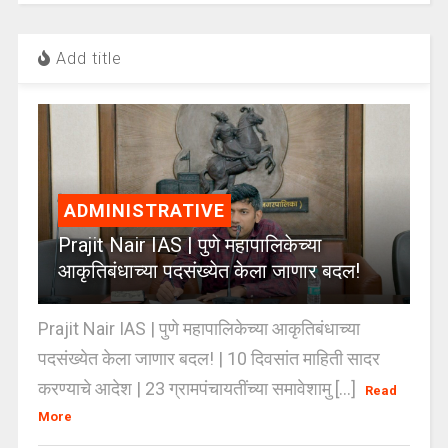
Add title
ADMINISTRATIVE
Prajit Nair IAS | पुणे महापालिकेच्या
आकृतिबंधाच्या पदसंख्येत केला जाणार बदल!
Prajit Nair IAS | पुणे महापालिकेच्या आकृतिबंधाच्या
पदसंख्येत केला जाणार बदल! | 10 दिवसांत माहिती सादर
करण्याचे आदेश | 23 ग्रामपंचायतींच्या समावेशामु [...]
Read
More