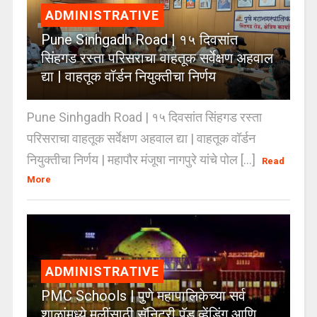
ADMINISTRATIVE
Pune Sinhgadh Road | १५ दिवसांत
सिंहगड रस्ता परिसराचा वाहतूक सर्वेक्षण अहवाल
द्या | वाहतूक वॉर्डन नियुक्तीचा निर्णय
Pune Sinhgadh Road | १५ दिवसांत सिंहगड रस्ता
परिसराचा वाहतूक सर्वेक्षण अहवाल द्या | वाहतूक वॉर्डन
नियुक्तीचा निर्णय | महापौर मंजूषा नागपुरे यांचे पोल [...]
Read
More
ADMINISTRATIVE
PMC Schools | पुणे महापालिकेच्या सर्व
शाळांमध्ये मुलींसाठी सॅनिटरी पॅड व्हेंडिंग आणि