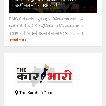
डिस्पोजल मशीन बसवणार!
PMC Schools | पुणे महापालिकेच्या सर्व शाळांमध्ये
मुलींसाठी सॅनिटरी पॅड व्हेंडिंग आणि डिस्पोजल मशीन
बसवणार! | ऐन वेळी दाखल केलेल्या प्रस्तावाला मान् [...]
Read More
The Karbhari Pune