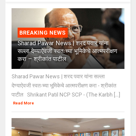
BREAKING NEWS
Sharad Pawar News | शरद पवार यांना
सल्ला देण्याऐवजी स्वतःच्या भूमिकेचे आत्मपरीक्षण
करा – श्रीकांत पाटील
Sharad Pawar News | शरद पवार यांना सल्ला
देण्याऐवजी स्वतःच्या भूमिकेचे आत्मपरीक्षण करा - श्रीकांत
पाटील Shrikant Patil NCP SCP - (The Karbh [...]
Read More