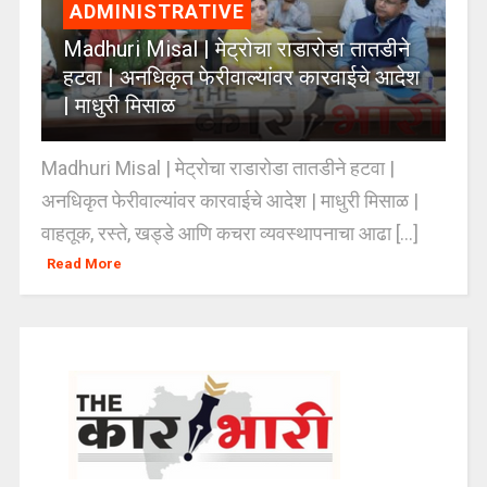
ADMINISTRATIVE
Madhuri Misal | मेट्रोचा राडारोडा तातडीने
हटवा | अनधिकृत फेरीवाल्यांवर कारवाईचे आदेश
| माधुरी मिसाळ
Madhuri Misal | मेट्रोचा राडारोडा तातडीने हटवा |
अनधिकृत फेरीवाल्यांवर कारवाईचे आदेश | माधुरी मिसाळ |
वाहतूक, रस्ते, खड्डे आणि कचरा व्यवस्थापनाचा आढा [...]
Read More