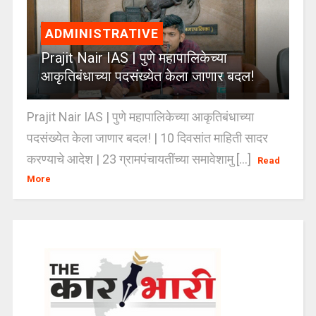
ADMINISTRATIVE
Prajit Nair IAS | पुणे महापालिकेच्या
आकृतिबंधाच्या पदसंख्येत केला जाणार बदल!
Prajit Nair IAS | पुणे महापालिकेच्या आकृतिबंधाच्या
पदसंख्येत केला जाणार बदल! | 10 दिवसांत माहिती सादर
करण्याचे आदेश | 23 ग्रामपंचायतींच्या समावेशामु [...]
Read
More