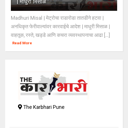
| माधुरी मिसाळ
Madhuri Misal | मेट्रोचा राडारोडा तातडीने हटवा |
अनधिकृत फेरीवाल्यांवर कारवाईचे आदेश | माधुरी मिसाळ |
वाहतूक, रस्ते, खड्डे आणि कचरा व्यवस्थापनाचा आढा [...]
Read More
The Karbhari Pune