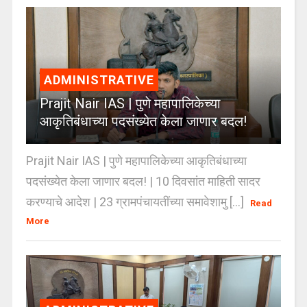
ADMINISTRATIVE
Prajit Nair IAS | पुणे महापालिकेच्या
आकृतिबंधाच्या पदसंख्येत केला जाणार बदल!
Prajit Nair IAS | पुणे महापालिकेच्या आकृतिबंधाच्या
पदसंख्येत केला जाणार बदल! | 10 दिवसांत माहिती सादर
करण्याचे आदेश | 23 ग्रामपंचायतींच्या समावेशामु [...]
Read
More