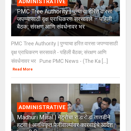
ADMINISTRATIVE
PMC Tree Authority | पुण्याचा हरित वारसा
जपण्यासाठी वृक्ष प्राधिकरण सरसावले – पहिली
बैठक; संरक्षण आणि संवर्धनावर भर
PMC Tree Authority | पुण्याचा हरित वारसा जपण्यासाठी
वृक्ष प्राधिकरण सरसावले - पहिली बैठक; संरक्षण आणि
संवर्धनावर भर Pune PMC News - (The Ka [...]
Read More
ADMINISTRATIVE
Madhuri Misal | मेट्रोचा राडारोडा तातडीने
हटवा | अनधिकृत फेरीवाल्यांवर कारवाईचे आदेश