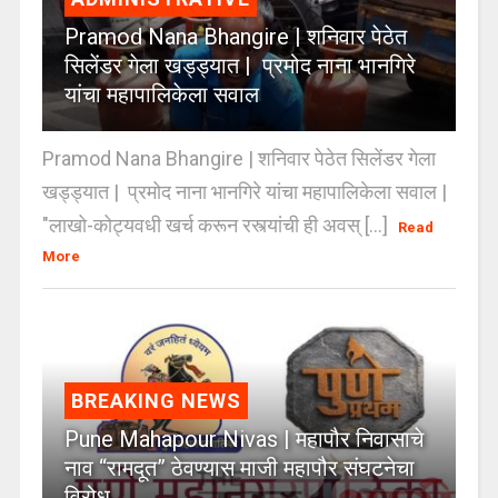
Pramod Nana Bhangire | शनिवार पेठेत
सिलेंडर गेला खड्ड्यात | प्रमोद नाना भानगिरे
यांचा महापालिकेला सवाल
Pramod Nana Bhangire | शनिवार पेठेत सिलेंडर गेला
खड्ड्यात | प्रमोद नाना भानगिरे यांचा महापालिकेला सवाल |
"लाखो-कोट्यवधी खर्च करून रस्त्यांची ही अवस् [...]
Read
More
BREAKING NEWS
Pune Mahapour Nivas | महापौर निवासाचे
नाव “रामदूत” ठेवण्यास माजी महापौर संघटनेचा
विरोध