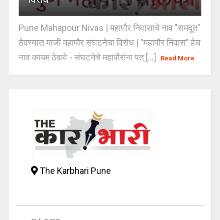
Pune Mahapour Nivas | महापौर निवासाचे नाव "रामदूत"
ठेवण्यास माजी महापौर संघटनेचा विरोध | "महापौर निवास" हेच
नाव कायम ठेवावे - संघटनेचे महापौरांना पत् [...]
Read More
The Karbhari Pune