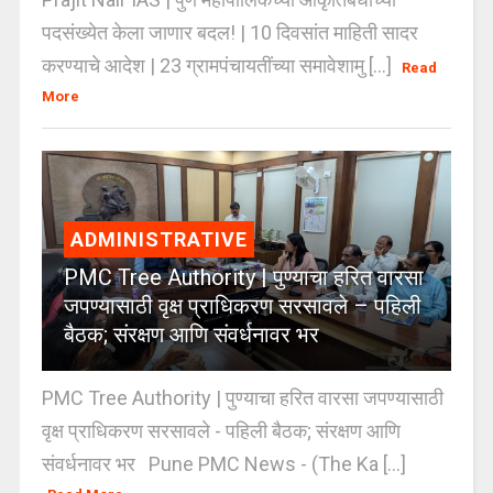
पदसंख्येत केला जाणार बदल! | 10 दिवसांत माहिती सादर
करण्याचे आदेश | 23 ग्रामपंचायतींच्या समावेशामु [...]
Read
More
ADMINISTRATIVE
PMC Tree Authority | पुण्याचा हरित वारसा
जपण्यासाठी वृक्ष प्राधिकरण सरसावले – पहिली
बैठक; संरक्षण आणि संवर्धनावर भर
PMC Tree Authority | पुण्याचा हरित वारसा जपण्यासाठी
वृक्ष प्राधिकरण सरसावले - पहिली बैठक; संरक्षण आणि
संवर्धनावर भर Pune PMC News - (The Ka [...]