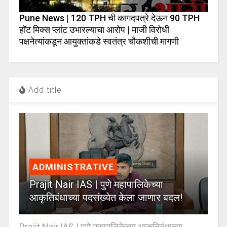
Pune News | 120 TPH ची कागदपत्रे देऊन 90 TPH
हॉट मिक्स प्लांट उभारल्याचा आरोप | माजी विरोधी
पक्षनेत्यांकडून आयुक्तांकडे स्वतंत्र चौकशीची मागणी
Add title
ADMINISTRATIVE
Prajit Nair IAS | पुणे महापालिकेच्या
आकृतिबंधाच्या पदसंख्येत केला जाणार बदल!
Prajit Nair IAS | पुणे महापालिकेच्या आकृतिबंधाच्या