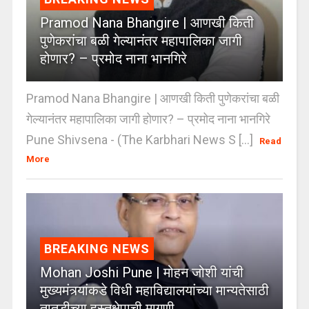
Pramod Nana Bhangire | आणखी किती
पुणेकरांचा बळी गेल्यानंतर महापालिका जागी
होणार? – प्रमोद नाना भानगिरे
Pramod Nana Bhangire | आणखी किती पुणेकरांचा बळी
गेल्यानंतर महापालिका जागी होणार? – प्रमोद नाना भानगिरे
Pune Shivsena - (The Karbhari News S [...]
Read
More
BREAKING NEWS
Mohan Joshi Pune | मोहन जोशी यांची
मुख्यमंत्र्यांकडे विधी महाविद्यालयांच्या मान्यतेसाठी
तातडीच्या हस्तक्षेपाची मागणी