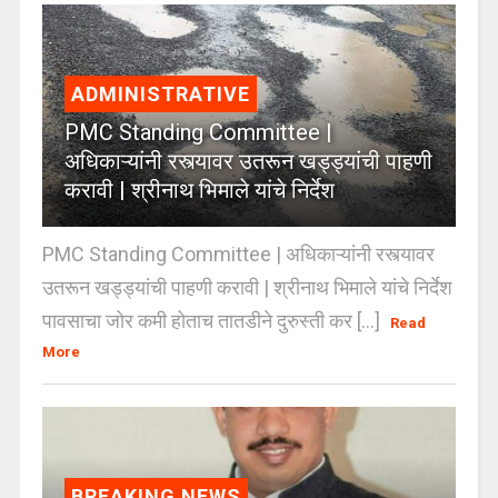
ADMINISTRATIVE
PMC Standing Committee |
अधिकाऱ्यांनी रस्त्यावर उतरून खड्ड्यांची पाहणी
करावी | श्रीनाथ भिमाले यांचे निर्देश
PMC Standing Committee | अधिकाऱ्यांनी रस्त्यावर
उतरून खड्ड्यांची पाहणी करावी | श्रीनाथ भिमाले यांचे निर्देश
पावसाचा जोर कमी होताच तातडीने दुरुस्ती कर [...]
Read
More
BREAKING NEWS