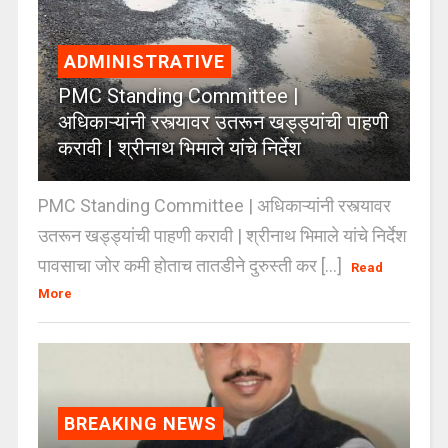
ADMINISTRATIVE
PMC Standing Committee |
अधिकाऱ्यांनी रस्त्यावर उतरून खड्ड्यांची पाहणी
करावी | श्रीनाथ भिमाले यांचे निर्देश
PMC Standing Committee | अधिकाऱ्यांनी रस्त्यावर
उतरून खड्ड्यांची पाहणी करावी | श्रीनाथ भिमाले यांचे निर्देश
पावसाचा जोर कमी होताच तातडीने दुरुस्ती कर [...]
Read
More
BREAKING NEWS