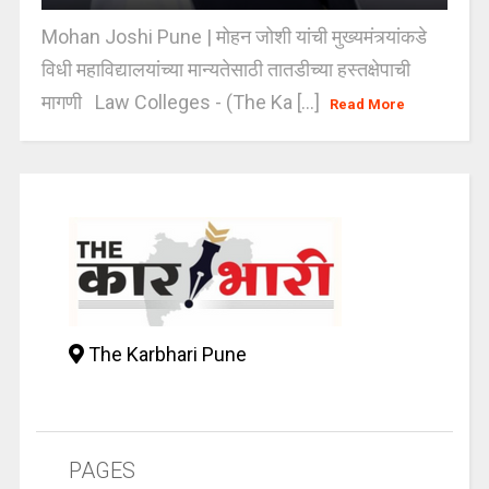
Mohan Joshi Pune | मोहन जोशी यांची मुख्यमंत्र्यांकडे
विधी महाविद्यालयांच्या मान्यतेसाठी तातडीच्या हस्तक्षेपाची
मागणी Law Colleges - (The Ka [...]
Read More
The Karbhari Pune
PAGES