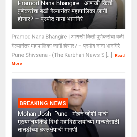
Pramod Nana Bhangire | आणखी किती
पुणेकरांचा बळी गेल्यानंतर महापालिका जागी
होणार? – प्रमोद नाना भानगिरे
Pramod Nana Bhangire | आणखी किती पुणेकरांचा बळी
गेल्यानंतर महापालिका जागी होणार? – प्रमोद नाना भानगिरे
Pune Shivsena - (The Karbhari News S [...]
Read
More
BREAKING NEWS
Mohan Joshi Pune | मोहन जोशी यांची
मुख्यमंत्र्यांकडे विधी महाविद्यालयांच्या मान्यतेसाठी
तातडीच्या हस्तक्षेपाची मागणी