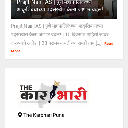
Prajit Nair IAS | पुणे महापालिकेच्या
आकृतिबंधाच्या पदसंख्येत केला जाणार बदल!
Prajit Nair IAS | पुणे महापालिकेच्या आकृतिबंधाच्या
पदसंख्येत केला जाणार बदल! | 10 दिवसांत माहिती सादर
करण्याचे आदेश | 23 ग्रामपंचायतींच्या समावेशामु [...]
Read
More
The Karbhari Pune