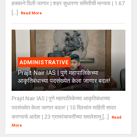
हक्काने दिली जाणार | शहर सुधारणा समितीची मान्यता | 1.67
[...]
Read More
ADMINISTRATIVE
Prajit Nair IAS | पुणे महापालिकेच्या
आकृतिबंधाच्या पदसंख्येत केला जाणार बदल!
Prajit Nair IAS | पुणे महापालिकेच्या आकृतिबंधाच्या
पदसंख्येत केला जाणार बदल! | 10 दिवसांत माहिती सादर
करण्याचे आदेश | 23 ग्रामपंचायतींच्या समावेशामु [...]
Read
More