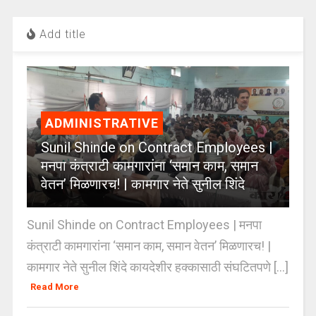
Add title
ADMINISTRATIVE
Sunil Shinde on Contract Employees |
मनपा कंत्राटी कामगारांना ‘समान काम, समान
वेतन’ मिळणारच! | कामगार नेते सुनील शिंदे
Sunil Shinde on Contract Employees | मनपा
कंत्राटी कामगारांना ‘समान काम, समान वेतन’ मिळणारच! |
कामगार नेते सुनील शिंदे कायदेशीर हक्कासाठी संघटितपणे [...]
Read More