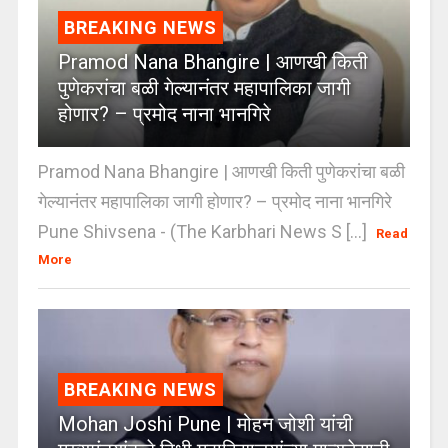
BREAKING NEWS
Pramod Nana Bhangire | आणखी किती
पुणेकरांचा बळी गेल्यानंतर महापालिका जागी
होणार? – प्रमोद नाना भानगिरे
Pramod Nana Bhangire | आणखी किती पुणेकरांचा बळी
गेल्यानंतर महापालिका जागी होणार? – प्रमोद नाना भानगिरे
Pune Shivsena - (The Karbhari News S [...]
Read
More
BREAKING NEWS
Mohan Joshi Pune | मोहन जोशी यांची