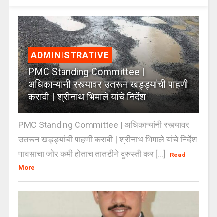
ADMINISTRATIVE
PMC Standing Committee |
अधिकाऱ्यांनी रस्त्यावर उतरून खड्ड्यांची पाहणी
करावी | श्रीनाथ भिमाले यांचे निर्देश
PMC Standing Committee | अधिकाऱ्यांनी रस्त्यावर
उतरून खड्ड्यांची पाहणी करावी | श्रीनाथ भिमाले यांचे निर्देश
पावसाचा जोर कमी होताच तातडीने दुरुस्ती कर [...]
Read
More