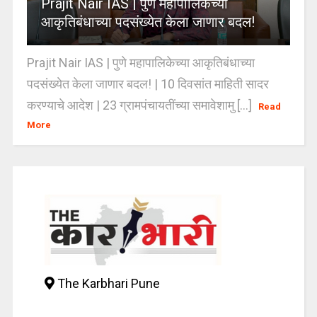
Prajit Nair IAS | पुणे महापालिकेच्या
आकृतिबंधाच्या पदसंख्येत केला जाणार बदल!
Prajit Nair IAS | पुणे महापालिकेच्या आकृतिबंधाच्या
पदसंख्येत केला जाणार बदल! | 10 दिवसांत माहिती सादर
करण्याचे आदेश | 23 ग्रामपंचायतींच्या समावेशामु [...]
Read
More
The Karbhari Pune