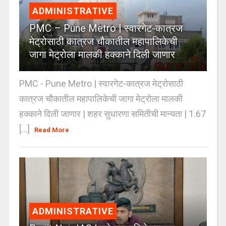
ADMINISTRATIVE
PMC – Pune Metro | स्वारगेट-कात्रज
मेट्रोसाठी कात्रज चौकातील महापालिकेची
जागा मेट्रोला मालकी हक्काने दिली जाणार
PMC - Pune Metro | स्वारगेट-कात्रज मेट्रोसाठी
कात्रज चौकातील महापालिकेची जागा मेट्रोला मालकी
हक्काने दिली जाणार | शहर सुधारणा समितीची मान्यता | 1.67
[...]
Read More
ADMINISTRATIVE