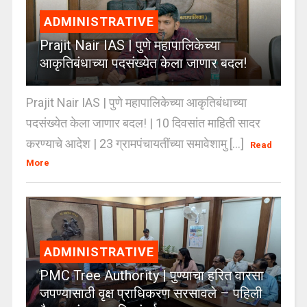
ADMINISTRATIVE
Prajit Nair IAS | पुणे महापालिकेच्या
आकृतिबंधाच्या पदसंख्येत केला जाणार बदल!
Prajit Nair IAS | पुणे महापालिकेच्या आकृतिबंधाच्या
पदसंख्येत केला जाणार बदल! | 10 दिवसांत माहिती सादर
करण्याचे आदेश | 23 ग्रामपंचायतींच्या समावेशामु [...]
Read
More
ADMINISTRATIVE
PMC Tree Authority | पुण्याचा हरित वारसा
जपण्यासाठी वृक्ष प्राधिकरण सरसावले – पहिली