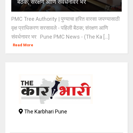
बैठक; संरक्षण आणि संवर्धनावर भर
PMC Tree Authority | पुण्याचा हरित वारसा जपण्यासाठी
वृक्ष प्राधिकरण सरसावले - पहिली बैठक; संरक्षण आणि
संवर्धनावर भर Pune PMC News - (The Ka [...]
Read More
The Karbhari Pune