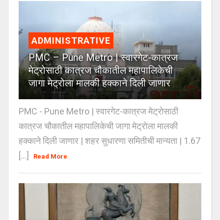
ADMINISTRATIVE
PMC – Pune Metro | स्वारगेट-कात्रज
मेट्रोसाठी कात्रज चौकातील महापालिकेची
जागा मेट्रोला मालकी हक्काने दिली जाणार
PMC - Pune Metro | स्वारगेट-कात्रज मेट्रोसाठी
कात्रज चौकातील महापालिकेची जागा मेट्रोला मालकी
हक्काने दिली जाणार | शहर सुधारणा समितीची मान्यता | 1.67
[...]
Read More