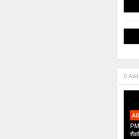
Add 
AD
PMC
शैक