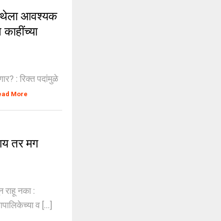
स्थेला आवश्यक
 काहींच्या
र? : रिक्त पदांमुळे
ead More
ाय तर मग
 राहू नका :
ालिकेच्या व [...]