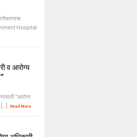
जगीकरणाचा
vernment Hospital
री व आरोग्य
त”
ारणासाठी "आरोग्य
[...]
Read More