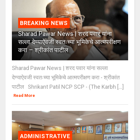
BREAKING NEWS
Sharad Pawar News | शरद पवार यांना
सल्ला देण्याऐवजी स्वतःच्या भूमिकेचे आत्मपरीक्षण
करा – श्रीकांत पाटील
Sharad Pawar News | शरद पवार यांना सल्ला
देण्याऐवजी स्वतःच्या भूमिकेचे आत्मपरीक्षण करा - श्रीकांत
पाटील Shrikant Patil NCP SCP - (The Karbh [...]
Read More
ADMINISTRATIVE