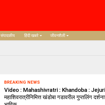
संपादकीय
हिंदी खबरे
जीवनशैली
BREAKING NEWS
Video : Mahashivratri : Khandoba : Jejuri
महाशिवरात्रीनिमित्त खंडोबा गडावरील गुप्तलिंग दर्शन
भाविक