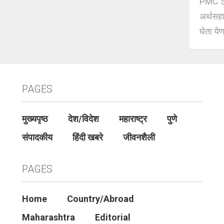
PMC Sc
अर्थसहाय
घेता येण
PAGES
मुख्यपृष्ठ
देश/विदेश
महाराष्ट्र
पुणे
संपादकीय
हिंदी खबरे
जीवनशैली
PAGES
Home
Country/Abroad
Maharashtra
Editorial