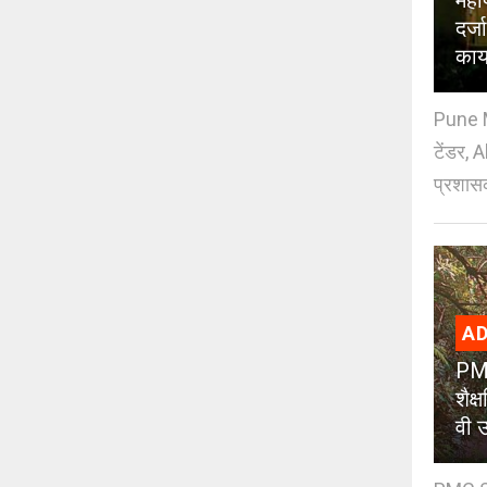
महा
दर्
काय
Pune M
टेंडर, 
प्रशासक
AD
PMC
शैक
वी उ