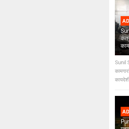
AD
Sun
कंत
कामग
Sunil 
कामगारा
कायदेशी
AD
Pun