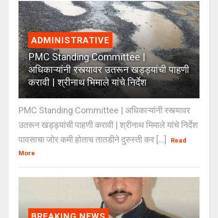
ADMINISTRATIVE
PMC Standing Committee |
अधिकाऱ्यांनी रस्त्यावर उतरून खड्ड्यांची पाहणी
करावी | श्रीनाथ भिमाले यांचे निर्देश
PMC Standing Committee | अधिकाऱ्यांनी रस्त्यावर
उतरून खड्ड्यांची पाहणी करावी | श्रीनाथ भिमाले यांचे निर्देश
पावसाचा जोर कमी होताच तातडीने दुरुस्ती कर [...]
Read
More
BREAKING NEWS