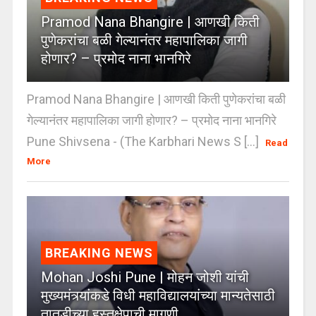
Pramod Nana Bhangire | आणखी किती
पुणेकरांचा बळी गेल्यानंतर महापालिका जागी
होणार? – प्रमोद नाना भानगिरे
Pramod Nana Bhangire | आणखी किती पुणेकरांचा बळी
गेल्यानंतर महापालिका जागी होणार? – प्रमोद नाना भानगिरे
Pune Shivsena - (The Karbhari News S [...]
Read
More
BREAKING NEWS
Mohan Joshi Pune | मोहन जोशी यांची
मुख्यमंत्र्यांकडे विधी महाविद्यालयांच्या मान्यतेसाठी
तातडीच्या हस्तक्षेपाची मागणी