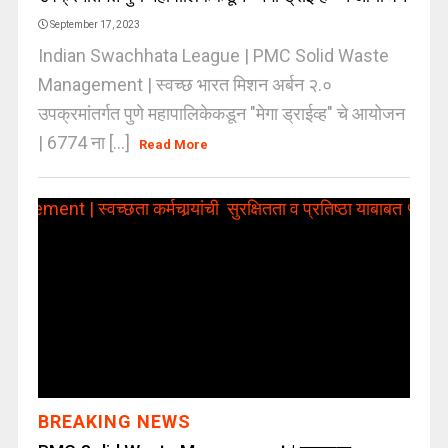
September 17, 2023
Indian Swachhata League | PMC Solid Waste
Management | स्वच्छ भारत मिशन अर्बन २.०
उपक्रमांतर्गत पुणे महापालिकेकडून "मेगा ड्राईव्ह" चे आयोजन
| 6774 ना [...]
Read More
BREAKING NEWS