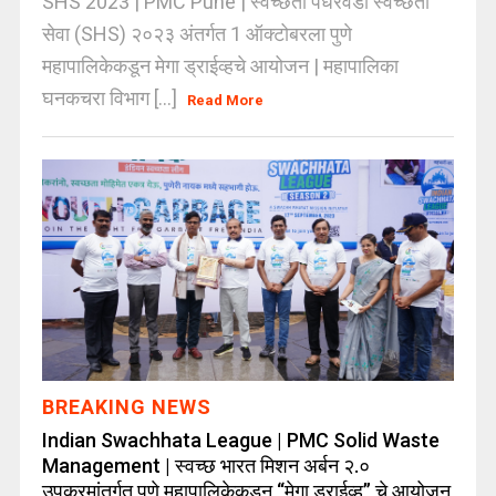
SHS 2023 | PMC Pune | स्वच्छता पंधरवडा स्वच्छता
सेवा (SHS) २०२३ अंतर्गत 1 ऑक्टोबरला पुणे
महापालिकेकडून मेगा ड्राईव्हचे आयोजन | महापालिका
घनकचरा विभाग [...]
Read More
BREAKING NEWS
Indian Swachhata League | PMC Solid Waste
Management | स्वच्छ भारत मिशन अर्बन २.०
उपक्रमांतर्गत पुणे महापालिकेकडून “मेगा ड्राईव्ह” चे आयोजन