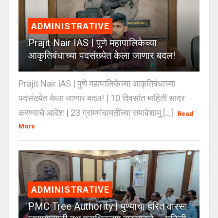
ADMINISTRATIVE
Prajit Nair IAS | पुणे महापालिकेच्या
आकृतिबंधाच्या पदसंख्येत केला जाणार बदल!
Prajit Nair IAS | पुणे महापालिकेच्या आकृतिबंधाच्या
पदसंख्येत केला जाणार बदल! | 10 दिवसांत माहिती सादर
करण्याचे आदेश | 23 ग्रामपंचायतींच्या समावेशामु [...]
Read
More
ADMINISTRATIVE
PMC Tree Authority | पुण्याचा हरित वारसा