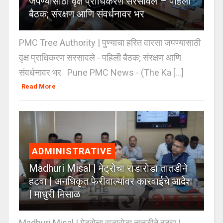
जपण्यासाठी वृक्ष प्राधिकरण सरसावले – पहिली
बैठक; संरक्षण आणि संवर्धनावर भर
PMC Tree Authority | पुण्याचा हरित वारसा जपण्यासाठी
वृक्ष प्राधिकरण सरसावले - पहिली बैठक; संरक्षण आणि
संवर्धनावर भर Pune PMC News - (The Ka [...]
Read More
ADMINISTRATIVE
Madhuri Misal | मेट्रोचा राडारोडा तातडीने
हटवा | अनधिकृत फेरीवाल्यांवर कारवाईचे आदेश
| माधुरी मिसाळ
Madhuri Misal | मेट्रोचा राडारोडा तातडीने हटवा |