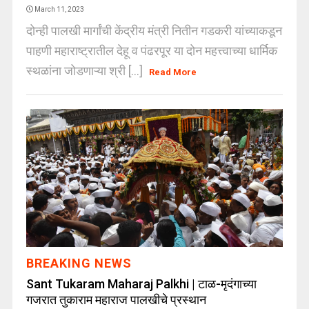
March 11, 2023
दोन्ही पालखी मार्गांची केंद्रीय मंत्री नितीन गडकरी यांच्याकडून
पाहणी महाराष्ट्रातील देहू व पंढरपूर या दोन महत्त्वाच्या धार्मिक
स्थळांना जोडणाऱ्या श्री [...]
Read More
BREAKING NEWS
Sant Tukaram Maharaj Palkhi | टाळ-मृदंगाच्या
गजरात तुकाराम महाराज पालखीचे प्रस्थान