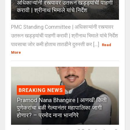
अधिकाऱ्यांनी रस्त्यावर उतरून खड्ड्यांची पाहणी
करावी | श्रीनाथ भिमाले यांचे निर्देश
PMC Standing Committee | अधिकाऱ्यांनी रस्त्यावर
उतरून खड्ड्यांची पाहणी करावी | श्रीनाथ भिमाले यांचे निर्देश
पावसाचा जोर कमी होताच तातडीने दुरुस्ती कर [...]
Read
More
BREAKING NEWS
Pramod Nana Bhangire | आणखी किती
पुणेकरांचा बळी गेल्यानंतर महापालिका जागी
होणार? – प्रमोद नाना भानगिरे