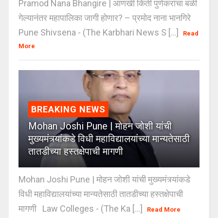
Pramod Nana Bhangire | आणखी किती पुणेकरांचा बळी
गेल्यानंतर महापालिका जागी होणार? – प्रमोद नाना भानगिरे
Pune Shivsena - (The Karbhari News S [...]
Read
More
BREAKING NEWS
Mohan Joshi Pune | मोहन जोशी यांची
मुख्यमंत्र्यांकडे विधी महाविद्यालयांच्या मान्यतेसाठी
तातडीच्या हस्तक्षेपाची मागणी
Mohan Joshi Pune | मोहन जोशी यांची मुख्यमंत्र्यांकडे
विधी महाविद्यालयांच्या मान्यतेसाठी तातडीच्या हस्तक्षेपाची
मागणी Law Colleges - (The Ka [...]
Read More