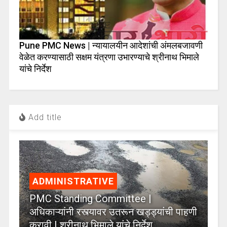
Pune PMC News | न्यायालयीन आदेशांची अंमलबजावणी
वेळेत करण्यासाठी सक्षम यंत्रणा उभारण्याचे श्रीनाथ भिमाले
यांचे निर्देश
Add title
ADMINISTRATIVE
PMC Standing Committee |
अधिकाऱ्यांनी रस्त्यावर उतरून खड्ड्यांची पाहणी
करावी | श्रीनाथ भिमाले यांचे निर्देश