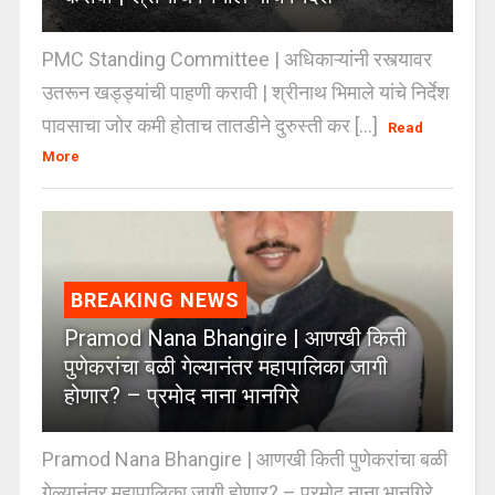
PMC Standing Committee | अधिकाऱ्यांनी रस्त्यावर
उतरून खड्ड्यांची पाहणी करावी | श्रीनाथ भिमाले यांचे निर्देश
पावसाचा जोर कमी होताच तातडीने दुरुस्ती कर [...]
Read
More
BREAKING NEWS
Pramod Nana Bhangire | आणखी किती
पुणेकरांचा बळी गेल्यानंतर महापालिका जागी
होणार? – प्रमोद नाना भानगिरे
Pramod Nana Bhangire | आणखी किती पुणेकरांचा बळी
गेल्यानंतर महापालिका जागी होणार? – प्रमोद नाना भानगिरे