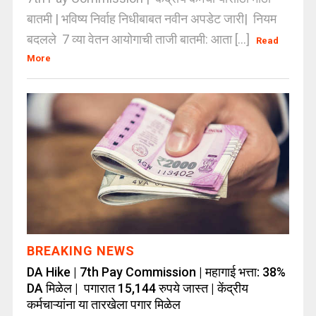
बातमी | भविष्य निर्वाह निधीबाबत नवीन अपडेट जारी| नियम
बदलले 7 व्या वेतन आयोगाची ताजी बातमी: आता [...]
Read
More
BREAKING NEWS
DA Hike | 7th Pay Commission | महागाई भत्ता: 38%
DA मिळेल | पगारात 15,144 रुपये जास्त | केंद्रीय
कर्मचाऱ्यांना या तारखेला पगार मिळेल