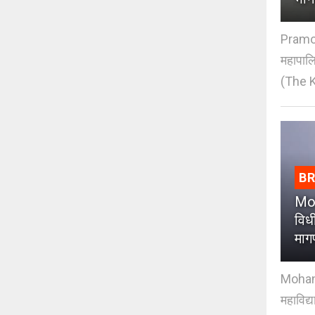
Pramod
महापाल
(The K
B
Moh
विधी
माग
Mohan J
महाविद्