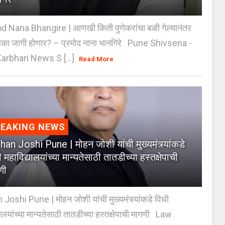
 Nana Bhangire | आणखी किती पुणेकरांचा बळी गेल्यानंतर
िका जागी होणार? – प्रमोद नाना भानगिरे Pune Shivsena -
arbhari News S [...]
Read More
REAKING NEWS
an Joshi Pune | मोहन जोशी यांची मुख्यमंत्र्यांकडे
 महाविद्यालयांच्या मान्यतेसाठी तातडीच्या हस्तक्षेपाची
णी
oshi Pune | मोहन जोशी यांची मुख्यमंत्र्यांकडे विधी
यालयांच्या मान्यतेसाठी तातडीच्या हस्तक्षेपाची मागणी Law