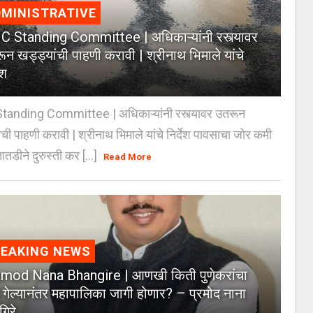
MINISTRATIVE
 Standing Committee | अधिकाऱ्यांनी रस्त्यावर
ून खड्ड्यांची पाहणी करावी | श्रीनाथ भिमाले यांचे
ेश
anding Committee | अधिकाऱ्यांनी रस्त्यावर उतरून
ंची पाहणी करावी | श्रीनाथ भिमाले यांचे निर्देश पावसाचा जोर कमी
ातडीने दुरुस्ती कर [...]
Read More
REAKING NEWS
mod Nana Bhangire | आणखी किती पुणेकरांचा
 गेल्यानंतर महापालिका जागी होणार? – प्रमोद नाना
गिरे