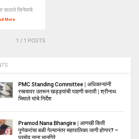
वस चालले सिनेमाचे
ad More
1
/ 1 POSTS
NTS
PMC Standing Committee | अधिकाऱ्यांनी
रस्त्यावर उतरून खड्ड्यांची पाहणी करावी | श्रीनाथ
भिमाले यांचे निर्देश
Pramod Nana Bhangire | आणखी किती
पुणेकरांचा बळी गेल्यानंतर महापालिका जागी होणार? –
प्रमोद नाना भानगिरे