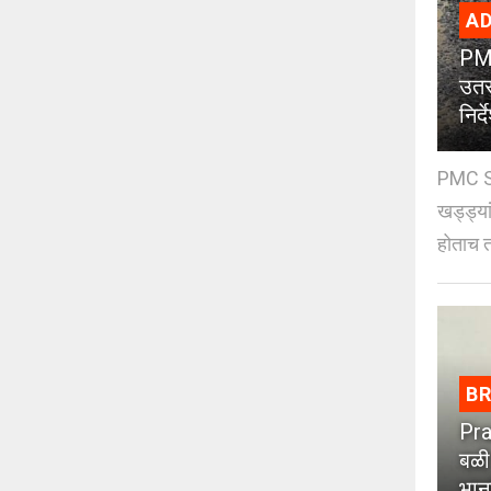
AD
PMC
उतर
निर्द
PMC St
खड्ड्या
होताच त
B
Pra
बळी
भान