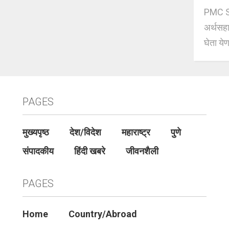
PMC Sc
अर्थसहाय
घेता येण
PAGES
मुख्यपृष्ठ
देश/विदेश
महाराष्ट्र
पुणे
संपादकीय
हिंदी खबरे
जीवनशैली
PAGES
Home
Country/Abroad