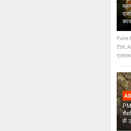
महा
दर्
काय
Pune M
टेंडर, 
प्रशासक
AD
PMC
शैक
वी उ