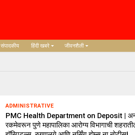
संपादकीय
हिंदी खबरे
जीवनशैली
ADMINISTRATIVE
PMC Health Department on Deposit | अ
रकमेवरून पुणे महापालिका आरोग्य विभागाची शहराती
हॉस्पिटल्स, रुग्णालये आणि नर्सिंग होम्स ना नोटीस!