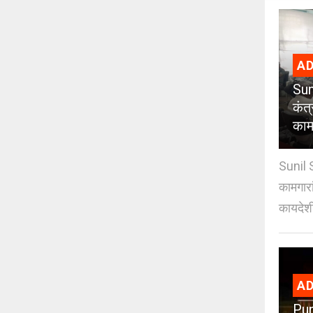
AD
Sun
कंत
कामग
Sunil 
कामगारा
कायदेशी
AD
Pun