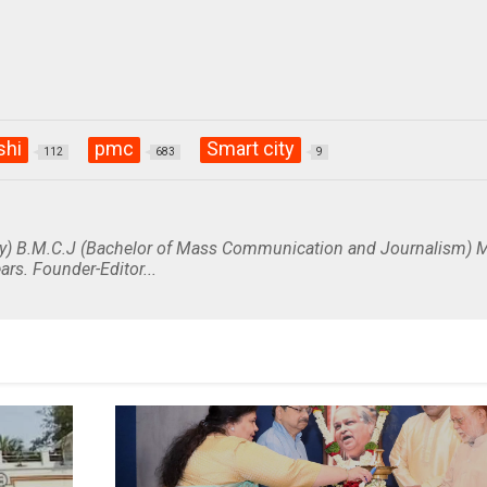
shi
pmc
Smart city
112
683
9
y) B.M.C.J (Bachelor of Mass Communication and Journalism) M
ars. Founder-Editor...