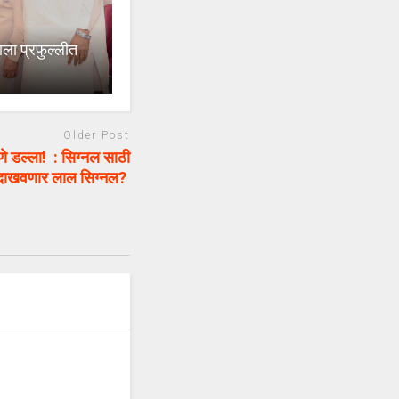
ाला प्रफुल्लीत
Older Post
णे डल्ला! : सिग्नल साठी
ा दाखवणार लाल सिग्नल?