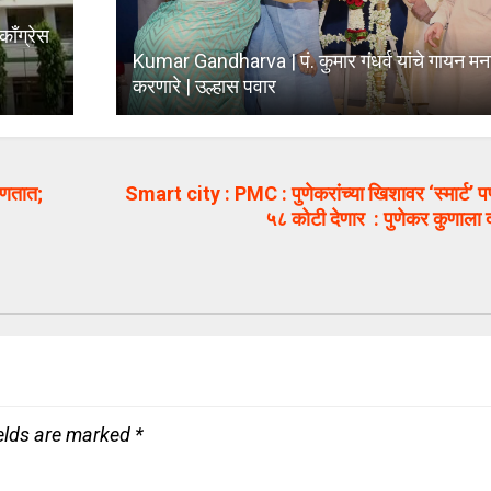
ँग्रेस
Kumar Gandharva | पं. कुमार गंधर्व यांचे गायन मन
करणारे | उल्हास पवार
हणतात;
Smart city : PMC : पुणेकरांच्या खिशावर ‘स्मार्ट’ प
५८ कोटी देणार : पुणेकर कुणाल
ields are marked
*