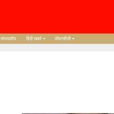
संपादकीय
हिंदी खबरे
जीवनशैली