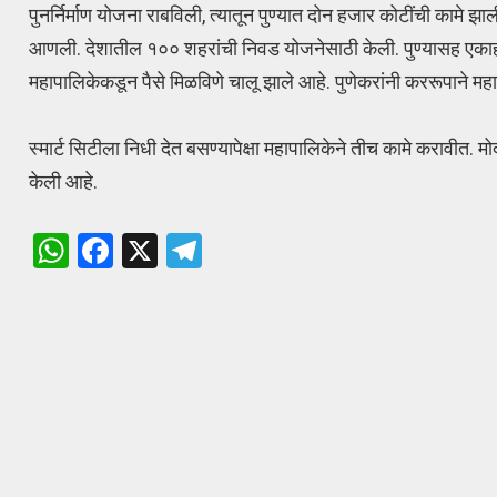
पुनर्निर्माण योजना राबविली, त्यातून पुण्यात दोन हजार कोटींची कामे 
आणली. देशातील १०० शहरांची निवड योजनेसाठी केली. पुण्यासह एकाह
महापालिकेकडून पैसे मिळविणे चालू झाले आहे. पुणेकरांनी कररूपाने महाप
स्मार्ट सिटीला निधी देत बसण्यापेक्षा महापालिकेने तीच कामे करावीत
केली आहे.
W
F
X
T
h
a
el
at
ce
e
s
b
gr
A
o
a
p
o
m
p
k