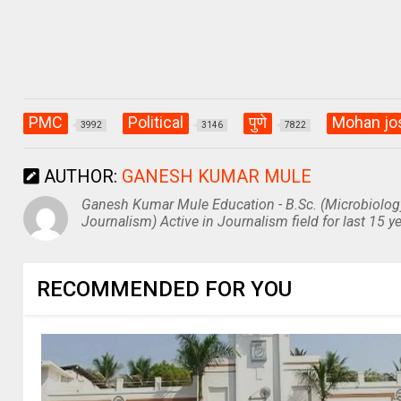
PMC
Political
पुणे
Mohan jo
3992
3146
7822
AUTHOR:
GANESH KUMAR MULE
Ganesh Kumar Mule Education - B.Sc. (Microbiolog
Journalism) Active in Journalism field for last 15 ye
RECOMMENDED FOR YOU