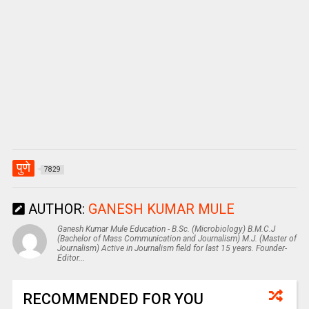
पुणे
7829
AUTHOR:
GANESH KUMAR MULE
Ganesh Kumar Mule Education - B.Sc. (Microbiology) B.M.C.J
(Bachelor of Mass Communication and Journalism) M.J. (Master of
Journalism) Active in Journalism field for last 15 years. Founder-
Editor...
RECOMMENDED FOR YOU