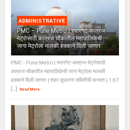
ADMINISTRATIVE
PMC – Pune Metro | स्वारगेट-कात्रज
मेट्रोसाठी कात्रज चौकातील महापालिकेची
जागा मेट्रोला मालकी हक्काने दिली जाणार
PMC - Pune Metro | स्वारगेट-कात्रज मेट्रोसाठी
कात्रज चौकातील महापालिकेची जागा मेट्रोला मालकी
हक्काने दिली जाणार | शहर सुधारणा समितीची मान्यता | 1.67
[...]
Read More