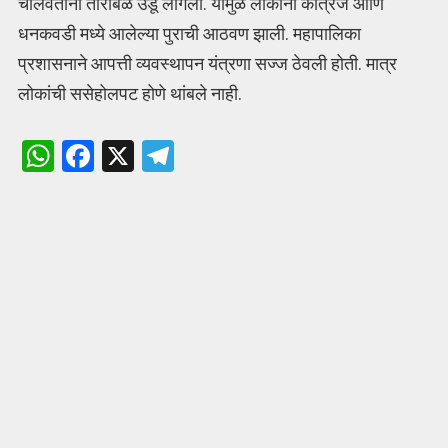
चालवताना तारांबळ उडू लागली. यामुळे लोकांना कात्रज आणि
धनकवडी मध्ये आलेल्या पुराची आठवण झाली. महापालिका
प्रशासनाने आपत्ती व्यवस्थापन यंत्रणा सज्ज ठेवली होती. मात्र
लोकांची ससेहोलपट होणे थांबले नाही.
W
F
X
T
h
a
el
at
ce
e
s
b
gr
A
o
a
p
o
m
p
k