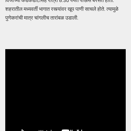
विजांच्या कडकडाटासह रात्री 8:30 पर्यंत पाऊस बरसत होता.
शहरातील मध्यवर्ती भागात रस्त्यांवर खूप पाणी साचले होते. त्यामुळे
पुणेकरांची मात्र चांगलीच तारांबळ उडाली.