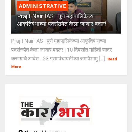
ADMINISTRATIVE
Prajit Nair IAS | पुणे महापालिकेच्या
आकृतिबंधाच्या पदसंख्येत केला जाणार बदल!
Prajit Nair IAS | पुणे महापालिकेच्या आकृतिबंधाच्या
पदसंख्येत केला जाणार बदल! | 10 दिवसांत माहिती सादर
करण्याचे आदेश | 23 ग्रामपंचायतींच्या समावेशामु [...]
Read
More