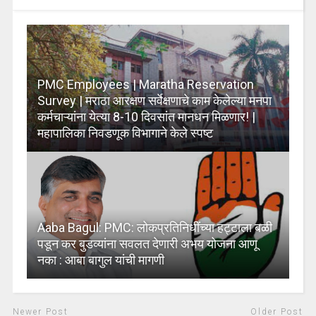
PMC Employees | Maratha Reservation
Survey | मराठा आरक्षण सर्वेक्षणाचे काम केलेल्या मनपा
कर्मचाऱ्यांना येत्या 8-10 दिवसांत मानधन मिळणार! |
महापालिका निवडणूक विभागाने केले स्पष्ट
Aaba Bagul: PMC: लोकप्रतिनिधींच्या हट्टाला बळी
पडून कर बुडव्यांना सवलत देणारी अभय योजना आणू
नका : आबा बागुल यांची मागणी
Newer Post
Older Post