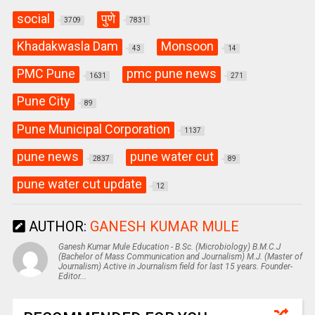
social
पुणे
3709
7831
Khadakwasla Dam
Monsoon
43
14
PMC Pune
pmc pune news
1631
271
Pune City
89
Pune Municipal Corporation
1137
pune news
pune water cut
2837
89
pune water cut update
12
AUTHOR:
GANESH KUMAR MULE
Ganesh Kumar Mule Education - B.Sc. (Microbiology) B.M.C.J
(Bachelor of Mass Communication and Journalism) M.J. (Master of
Journalism) Active in Journalism field for last 15 years. Founder-
Editor...