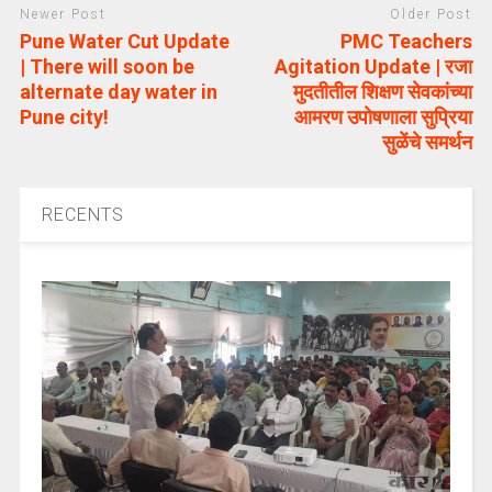
Newer Post
Older Post
Pune Water Cut Update
PMC Teachers
| There will soon be
Agitation Update | रजा
alternate day water in
मुदतीतील शिक्षण सेवकांच्या
Pune city!
आमरण उपोषणाला सुप्रिया
सुळेंचे समर्थन
RECENTS