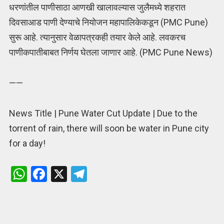
धरणांतील पाणीसाठा आणखी खालावल्यास जुलैमध्ये शहरात
दिवसाआड पाणी देण्याचे नियोजन महापालिकेकडून (PMC Pune)
सुरू आहे. त्यानुसार वेळापत्रकही तयार केले आहे. लवकरच
पाणीकपातीबाबत निर्णय घेतला जाणार आहे. (PMC Pune News)
——
News Title | Pune Water Cut Update | Due to the
torrent of rain, there will soon be water in Pune city
for a day!
W
F
X
T
h
a
el
at
ce
e
s
b
gr