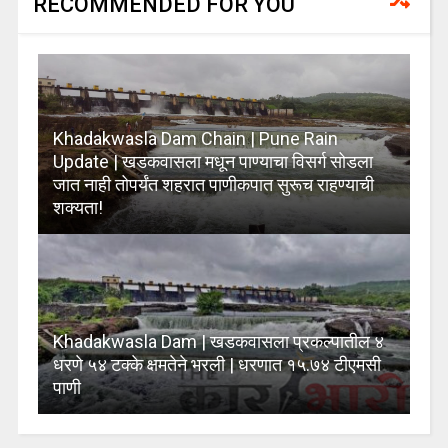
RECOMMENDED FOR YOU
Khadakwasla Dam Chain | Pune Rain
Update | खडकवासला मधून पाण्याचा विसर्ग सोडला
जात नाही तोपर्यंत शहरात पाणीकपात सुरूच राहण्याची
शक्यता!
Khadakwasla Dam | खडकवासला प्रकल्पातील ४
धरणे ५४ टक्के क्षमतेने भरली | धरणात १५.७४ टीएमसी
पाणी