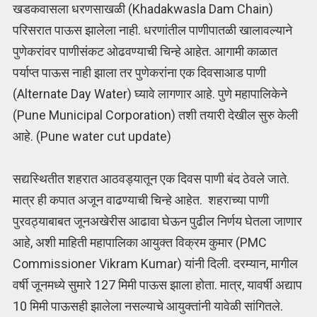
खडकवासला धरणसाखळी (Khadakwasla Dam Chain)
परिसरात पाऊस झालेला नाही. धरणांतील पाणीपातळी खालावल्याने
पुणेकरांवर पाणीसंकट ओढवण्याची चिन्हे आहेत. आगामी काळात
पर्याप्त पाऊस नाही झाला तर पुणेकरांना एक दिवसाआड पाणी
(Alternate Day Water) घ्यावे लागणार आहे. पुणे महापालिकेने
(Pune Municipal Corporation) तशी तयारी देखील सुरु केली
आहे. (Pune water cut update)
सद्यस्थितीत शहरात आठवड्यातून एक दिवस पाणी बंद ठेवले जाते.
मात्र ही कपात अजून वाढण्याची चिन्हे आहेत. शहराच्या पाणी
पुरवठ्याबाबत जूनअखेरीस आढावा घेऊन पुढील निर्णय घेतला जाणार
आहे, अशी माहिती महापालिका आयुक्‍त विक्रम कुमार (PMC
Commissioner Vikram Kumar) यांनी दिली. दरम्यान, मागील
वर्षी जूनमध्ये सुमारे 127 मिमी पाऊस झाला होता. मात्र, यावर्षी अद्याप
10 मिमी पाऊसही झालेला नसल्याचे आयुक्‍तांनी यावेळी सांगितले.