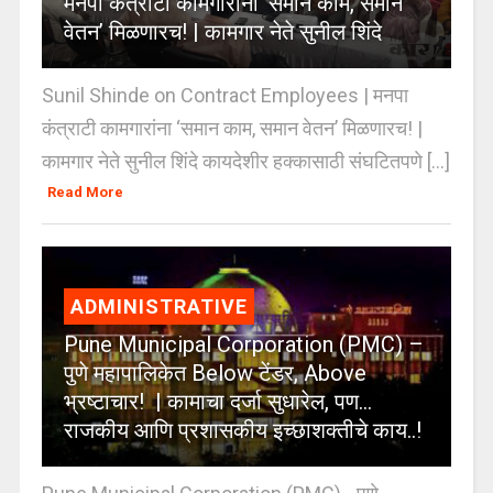
मनपा कंत्राटी कामगारांना ‘समान काम, समान
वेतन’ मिळणारच! | कामगार नेते सुनील शिंदे
Sunil Shinde on Contract Employees | मनपा
कंत्राटी कामगारांना ‘समान काम, समान वेतन’ मिळणारच! |
कामगार नेते सुनील शिंदे कायदेशीर हक्कासाठी संघटितपणे [...]
Read More
ADMINISTRATIVE
Pune Municipal Corporation (PMC) –
पुणे महापालिकेत Below टेंडर, Above
भ्रष्टाचार! | कामाचा दर्जा सुधारेल, पण…
राजकीय आणि प्रशासकीय इच्छाशक्तीचे काय..!