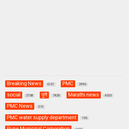
Breaking News
PMC
6137
3996
social
पुणे
Marathi news
3708
7828
4030
PMC News
515
PMC water supply department
136
Pune Municipal Corporation