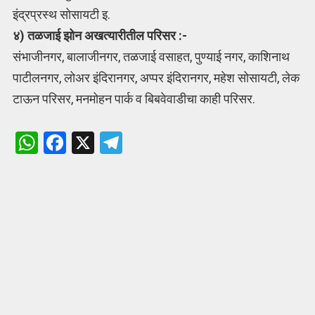
इंद्रप्रस्थ सोसायटी इ.
४) तळजाई झोन अखत्यारीतील परिसर :-
संभाजीनगर, बालाजीनगर, तळजाई वसाहत, पुण्याई नगर, काशिनाथ
पाटीलनगर, लोअर इंदिरानगर, अप्पर इंदिरानगर, महेश सोसायटी, लेक
टाऊन परिसर, मनमोहन पार्क व बिबवेवाडीचा काही परिसर.
W
F
X
T
h
a
el
at
ce
e
s
b
gr
A
o
a
p
o
m
p
k