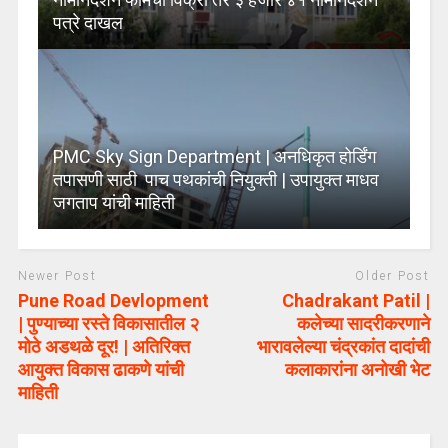
पत्रे दाखल
PMC Sky Sign Department | अनधिकृत होर्डिंग
तपासणी साठी पाच पथकांची नियुक्ती | उपायुक्त माधव
जगताप यांची माहिती
Newer Post
Older Post
Pune Road Devlopment
Chadrakant Patil |
| पुण्याच्या रस्ते विकासातील २
कलेच्या सादरीकरणाने
मोठे अडथळे दूर! | अतिरिक्त
भारावलेल्या चंद्रकांत दादांची
आयुक्त विकास ढाकणे यांची
कलाकारांना अनोखी भेट
माहिती