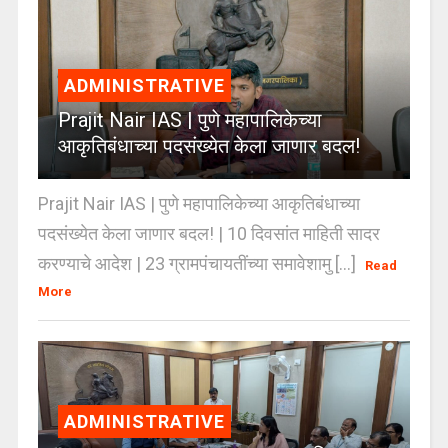
ADMINISTRATIVE
Prajit Nair IAS | पुणे महापालिकेच्या
आकृतिबंधाच्या पदसंख्येत केला जाणार बदल!
Prajit Nair IAS | पुणे महापालिकेच्या आकृतिबंधाच्या
पदसंख्येत केला जाणार बदल! | 10 दिवसांत माहिती सादर
करण्याचे आदेश | 23 ग्रामपंचायतींच्या समावेशामु [...]
Read
More
ADMINISTRATIVE