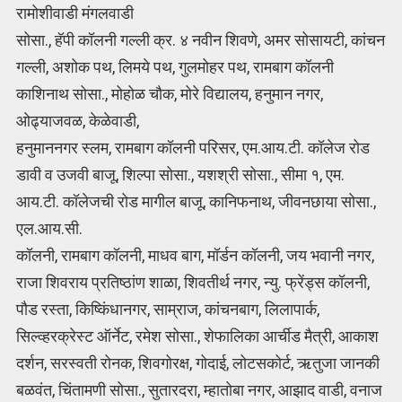
रामोशीवाडी मंगलवाडी
सोसा., हॅपी कॉलनी गल्ली क्र. ४ नवीन शिवणे, अमर सोसायटी, कांचन
गल्ली, अशोक पथ, लिमये पथ, गुलमोहर पथ, रामबाग कॉलनी
काशिनाथ सोसा., मोहोळ चौक, मोरे विद्यालय, हनुमान नगर,
ओढ्याजवळ, केळेवाडी,
हनुमाननगर स्लम, रामबाग कॉलनी परिसर, एम.आय.टी. कॉलेज रोड
डावी व उजवी बाजू, शिल्पा सोसा., यशश्री सोसा., सीमा १, एम.
आय.टी. कॉलेजची रोड मागील बाजू, कानिफनाथ, जीवनछाया सोसा.,
एल.आय.सी.
कॉलनी, रामबाग कॉलनी, माधव बाग, मॉर्डन कॉलनी, जय भवानी नगर,
राजा शिवराय प्रतिष्ठांण शाळा, शिवतीर्थ नगर, न्यु. फ्रेंड्स कॉलनी,
पौड रस्ता, किष्किंधानगर, साम्राज, कांचनबाग, लिलापार्क,
सिल्व्हरक्रेस्ट ऑर्नेट, रमेश सोसा., शेफालिका आर्चीड मैत्री, आकाश
दर्शन, सरस्वती रोनक, शिवगोरक्ष, गोदाई, लोटसकोर्ट, ऋतुजा जानकी
बळवंत, चिंतामणी सोसा., सुतारदरा, म्हातोबा नगर, आझाद वाडी, वनाज