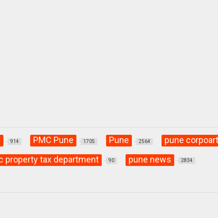
C
PMC Pune
Pune
pune corpoart
914
1705
2564
 property tax department
pune news
90
2834