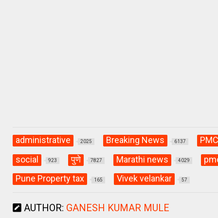
s
b
gr
A
o
a
p
o
m
p
k
administrative
Breaking News
PM
2025
6137
social
पुणे
Marathi news
pmc
923
7827
4029
Pune Property tax
Vivek velankar
165
57
AUTHOR:
GANESH KUMAR MULE