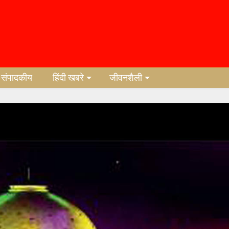
संपादकीय
हिंदी खबरे
जीवनशैली