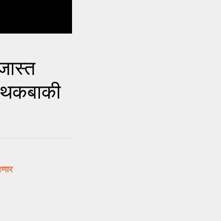
जास्त
 थकबाकी
येणार