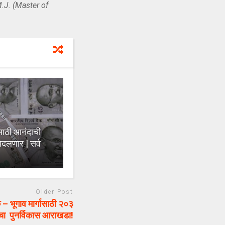
.J. (Master of
ाठी आनंदाची
बदलणार | सर्व
Older Post
ूगाव मार्गासाठी २०३
ंचा पुनर्विकास आराखडा!