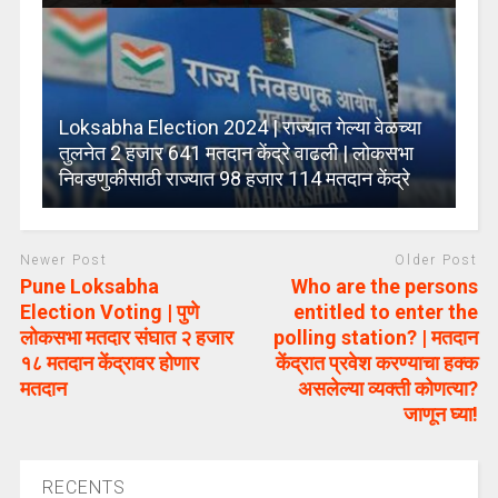
Loksabha Election 2024 | राज्यात गेल्या वेळच्या
तुलनेत 2 हजार 641 मतदान केंद्रे वाढली | लोकसभा
निवडणुकीसाठी राज्यात 98 हजार 114 मतदान केंद्रे
Newer Post
Older Post
Pune Loksabha
Who are the persons
Election Voting | पुणे
entitled to enter the
लोकसभा मतदार संघात २ हजार
polling station? | मतदान
१८ मतदान केंद्रावर होणार
केंद्रात प्रवेश करण्याचा हक्क
मतदान
असलेल्या व्यक्ती कोणत्या?
जाणून घ्या!
RECENTS