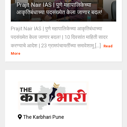
Prajit Nair IAS | पुणे महापालिकेच्या
आकृतिबंधाच्या पदसंख्येत केला जाणार बदल!
Prajit Nair IAS | पुणे महापालिकेच्या आकृतिबंधाच्या
पदसंख्येत केला जाणार बदल! | 10 दिवसांत माहिती सादर
करण्याचे आदेश | 23 ग्रामपंचायतींच्या समावेशामु [...]
Read
More
The Karbhari Pune