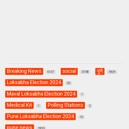
Breaking News
social
पुणे
6137
3708
7829
Loksabha Election 2024
30
Maval Loksabha Election 2024
1
Medical Kit
Polling Stations
1
3
Pune Loksabha Election 2024
15
pune news
2835