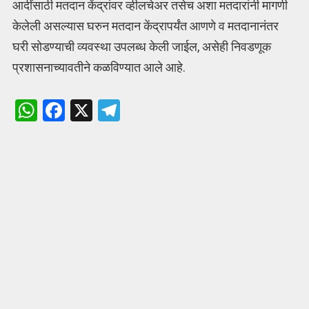
आदींसाठी मतदान केंद्रांवर व्हीलचेअर तसेच अशा मतदारांनी मागणी
केलेली असल्यास घरुन मतदान केंद्रापर्यंत आणणे व मतदानानंतर
घरी सोडण्याची व्यवस्था उपलब्ध केली जाईल, असेही निवडणूक‍
प्रशासनाच्यावतीने कळविण्यात आले आहे.
W
F
X
T
h
a
el
at
ce
e
s
b
gr
A
o
a
p
o
m
p
k