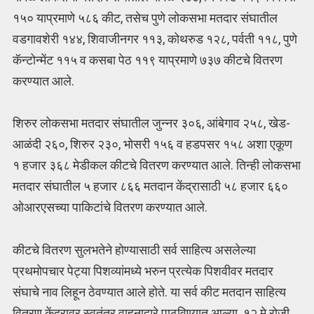
१५० याप्रमाणे ५८६ कीट, तसेच पुणे लोकसभा मतदार संघातील
वडगावशेरी १४४, शिवाजीनगर ११३, कोथरुड १२८, पर्वती ११८, पुणे
कॅन्टोन्मेंट ११५ व कसबा पेठ ११९ याप्रमाणे ७३७ कीटचे वितरण
करण्यात आले.
शिरुर लोकसभा मतदार संघातील जुन्नर ३०६, आंबेगाव २५८, खेड-
आळंदी २६०, शिरुर २३०, भोसरी १५६ व हडपसर १५८ अशा एकूण
१ हजार ३६८ मेडीकल कीटचे वितरण करण्यात आले. तिन्ही लोकसभा
मतदार संघातील ५ हजार ८६६ मतदान केंद्रासाठी ५८ हजार ६६०
ओआरएसच्या पाकिटांचे वितरण करण्यात आले.
कीटचे वितरण सुलभतेने होण्यासाठी सर्व साहित्य असलेल्या
प्रथमोपचार पेट्या पिशव्यांमध्ये भरुन प्रत्येक पिशवीवर मतदार
संघाचे नाव लिहून ठेवण्यात आले होते. या सर्व कीट मतदान साहित्य
वितरण केंद्रावर स्वतंत्र वाहनाद्वारे पाठविण्यात आल्या. १२ मे रोजी