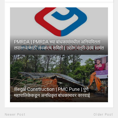
PMRDA | PMRDA च्या बांधकामांमधील अनियमितता
तपासण्यासाठी लवकरच समिती | उद्योग मंत्री उदय सामंत
Illegal Construction | PMC Pune | पुणे
महापालिकेकडून अनधिकृत बांधकामावर कारवाई
Newer Post
Older Post