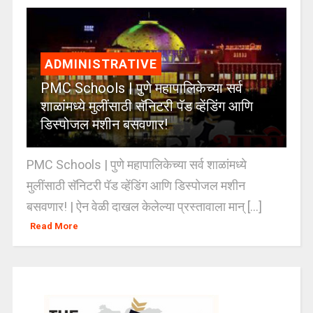
ADMINISTRATIVE
PMC Schools | पुणे महापालिकेच्या सर्व
शाळांमध्ये मुलींसाठी सॅनिटरी पॅड व्हेंडिंग आणि
डिस्पोजल मशीन बसवणार!
PMC Schools | पुणे महापालिकेच्या सर्व शाळांमध्ये
मुलींसाठी सॅनिटरी पॅड व्हेंडिंग आणि डिस्पोजल मशीन
बसवणार! | ऐन वेळी दाखल केलेल्या प्रस्तावाला मान् [...]
Read More