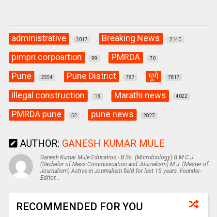
administrative
Breaking News
2017
2140
pimpri corpoartion
PMRDA
99
70
Pune
Pune District
पुणे
2554
787
7817
illegal construction
Marathi news
13
4022
PMRDA pune
pune news
52
2827
AUTHOR:
GANESH KUMAR MULE
Ganesh Kumar Mule Education - B.Sc. (Microbiology) B.M.C.J
(Bachelor of Mass Communication and Journalism) M.J. (Master of
Journalism) Active in Journalism field for last 15 years. Founder-
Editor...
RECOMMENDED FOR YOU