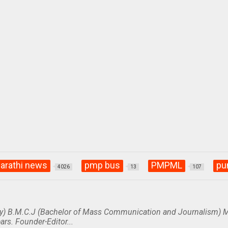
arathi news
pmp bus
PMPML
pu
4026
13
107
y) B.M.C.J (Bachelor of Mass Communication and Journalism) M
ars. Founder-Editor...