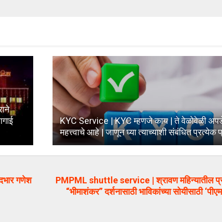
ाने
ागाई
KYC Service | KYC म्हणजे काय | ते वेळोवेळी अप
महत्त्वाचे आहे | जाणून घ्या त्याच्याशी संबंधित प्रत्येक प
पदभार गणेश
PMPML shuttle service | श्रावण महिन्यातील प्रत
“भीमाशंकर” दर्शनासाठी भाविकांच्या सोयीसाठी ‘प