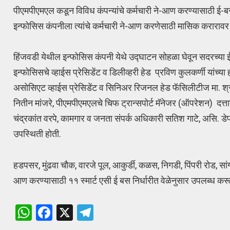
पीएमपीएमएल कडून विविध कंपन्यांचे कर्मचारी ने-आण करण्यासाठी ई-ब
इन्फोसिस कंपनीला त्यांचे कर्मचारी ने-आण करणेसाठी मासिक करारावर 
हिंजवडी येथील इन्फोसिस कंपनी येथे उद्घाटन सोहळा घेवून सदरच्या ई
इन्फोसिसचे व्हाईस प्रेसिडेंट व डिलीव्हरी हेड प्रविण कुलकर्णी यांच्य
असोसिएट व्हाईस प्रेसिडेंट व सिनिअर रिजनल हेड फॅसिलीटीज मा. श्
नितीन मांजरे, पीएमपीएमएलचे चिफ ट्रान्सपोर्ट मॅनेजर (ऑपरेशन) दत्त
चंद्रकांत वरपे, कामगार व जनता संपर्क अधिकारी सतिश गाटे, असि. डे
उपस्थिती होती.
हडपसर, मुंढवा चौक, वारजे पूल, आकुर्डी, कळस, निगडी, पिंपरी रोड, सांग
आण करण्यासाठी ११ स्मार्ट एसी ई बस निर्धारीत वेळेनुसार उपलब्ध कर
W
F
X
T
h
a
el