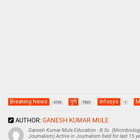
at
ce
e
s
b
gr
A
o
a
p
o
m
p
k
Breaking News
पुणे
Infosys
M
6136
7823
1
AUTHOR:
GANESH KUMAR MULE
Ganesh Kumar Mule Education - B.Sc. (Microbiolog
Journalism) Active in Journalism field for last 15 ye