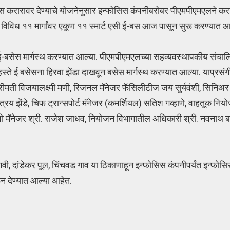
स करारावर देण्याचे योजनेनुसार इन्फोसिस कंपनीबरोबर पीएमपीएमएलने करा
विविध ११ मार्गांवर एकूण ११ स्मार्ट एसी ई-बस आज पासून सुरू करण्यात आ
-बसेस मार्गस्थ करण्यात आल्या. पीएमपीएमएलच्या सहव्यवस्थापकीय संचालिका
ा हस्ते ई बसेसना हिरवा झेंडा दाखवून बसेस मार्गस्थ करण्यात आल्या. याप्रसं
रीमती विजयालक्ष्मी मणी, रिजनल मॅनेजर फॅसिलीटीज जय सुर्यवंशी, सिनिअ
ात्रय झेंडे, चिफ ट्रान्सपोर्ट मॅनेजर (कमर्शियल) सतिश गव्हाणे, वाहतूक
पो मॅनेजर श्री. राजेश जाधव, नियोजन विभागातील अधिकारी श्री. नवनाथ बड
वी, दांडेकर पूल, चिंचवड गाव या ठिकाणाहून इन्फोसिस कंपनीपर्यंत इन्फोसिसच्
ून देण्यात आल्या आहेत.