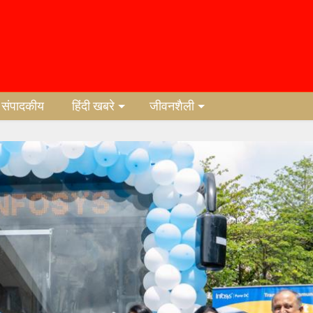
संपादकीय
हिंदी खबरे
जीवनशैली