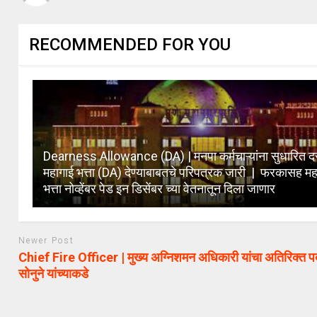
RECOMMENDED FOR YOU
Dearness Allowance (DA) | मनपा कर्मचाऱ्यांना सुधारित दर
महागाई भत्ता (DA) देण्याबाबतचे परिपत्रक जारी | फरकासह मह
भत्ता नोव्हेंबर पेड इन डिसेंबर च्या वेतनातून दिला जाणार
Newer Post
Chief Fire Officer | मुख्य अग्निशमन अधिकारी यांचा अतिरिक्त 
सोनुने यांच्याकडे