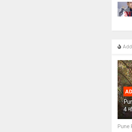
Add 
AD
Pun
4 मह
Pune PM