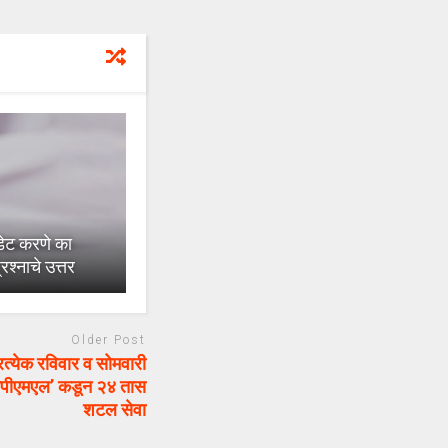
डेट करणे का
्रश्नाचे उत्तर
Older Post
्येक रविवार व सोमवारी
ीएमपीएमएल’ कडून २४ तास
शटल सेवा