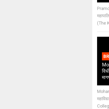
Pramod
महापाल
(The K
B
Moh
विधी
माग
Mohan J
महाविद्
Colleg