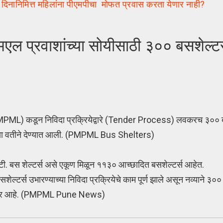
ानिमित्त महिलांना पीएमपीचा मोफत प्रवास करता येणार नाही?
 प्रवाशांच्या सोयीसाठी ३०० बसशेल्ट
PMPML) कडून निविदा प्रक्रियेद्वारे (Tender Process) लवकरच ३०० ब
च्या वतीने देण्यात आली. (PMPML Bus Shelters)
.आर.टी. बस शेल्टर्स असे एकूण मिळून ११३० आच्छादित बसशेल्टर्स आहेत.
ल्टर्स उभारण्याच्या निविदा प्रक्रियेचे काम पूर्ण झाले असून नव्याने ३००
षण होणार आहे. (PMPML Pune News)