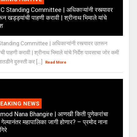
 Standing Committee | अधिकाऱ्यांनी रस्त्यावर
ून खड्ड्यांची पाहणी करावी | श्रीनाथ भिमाले यांचे
ेश
anding Committee | अधिकाऱ्यांनी रस्त्यावर उतरून
ंची पाहणी करावी | श्रीनाथ भिमाले यांचे निर्देश पावसाचा जोर कमी
ातडीने दुरुस्ती कर [...]
Read More
REAKING NEWS
mod Nana Bhangire | आणखी किती पुणेकरांचा
 गेल्यानंतर महापालिका जागी होणार? – प्रमोद नाना
गिरे