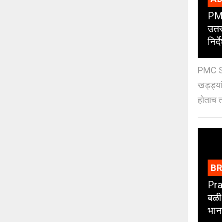
PMC
उतर
निर्द
PMC St
खड्ड्या
होताच त
B
Pra
बळी
भान