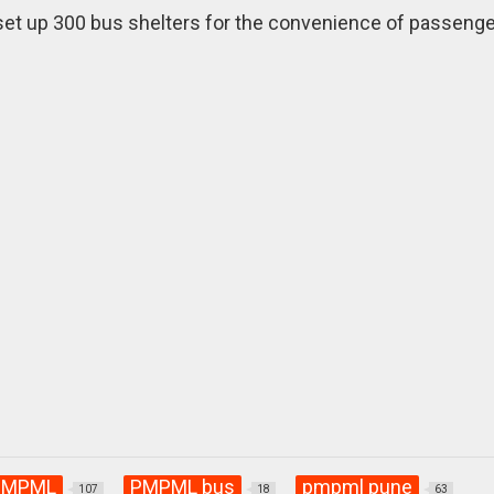
et up 300 bus shelters for the convenience of passeng
PMPML
PMPML bus
pmpml pune
107
18
63